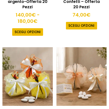
argento-Offerta 20
Confetti – Offerta
Pezzi
20 Pezzi
140,00
€
-
74,00
€
180,00
€
SCEGLI OPZIONI
SCEGLI OPZIONI
Fascia
Questo
prodot
di
ha
prezzo:
più
da
varianti
170,00
Le
a
opzioni
210,00
posson
essere
scelte
nella
pagina