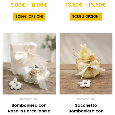
9,00
€
-
11,00
€
13,50
€
-
15,50
€
SCEGLI OPZIONI
SCEGLI OPZIONI
Fascia
Questo
prodotto
di
ha
prezzo:
più
da
varianti.
140,00€
Le
a
opzioni
180,00€
possono
essere
scelte
nella
pagina
Bomboniere
Bomboniere
del
Bomboniera con
Sacchetto
prodotto
Rosa in Porcellana e
Bomboniera con