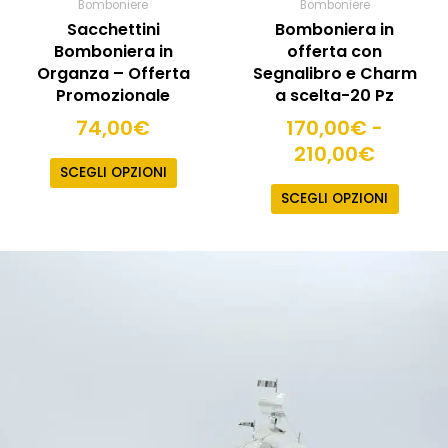
Bomboniere
Bomboniere
del
Sacchettini
Bomboniera in
prodot
Bomboniera in
offerta con
Organza – Offerta
Segnalibro e Charm
Promozionale
a scelta-20 Pz
74,00
€
170,00
€
-
210,00
€
SCEGLI OPZIONI
SCEGLI OPZIONI