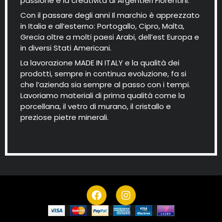
passione e la creatività di Argentieri Fiorentini.
Con il passare degli anni Il marchio è apprezzato
in Italia e all’esterno: Portogallo, Cipro, Malta,
Grecia oltre a molti paesi Arabi, dell’est Europa e
in diversi Stati Americani.
La lavorazione MADE IN ITALY e la qualità dei
prodotti, sempre in continua evoluzione, fa si
che l’azienda sia sempre al passo con i tempi.
Lavoriamo materiali di prima qualità come la
porcellana, il vetro di murano, il cristallo e
preziose pietre minerali.
F
I
a
n
c
s
e
t