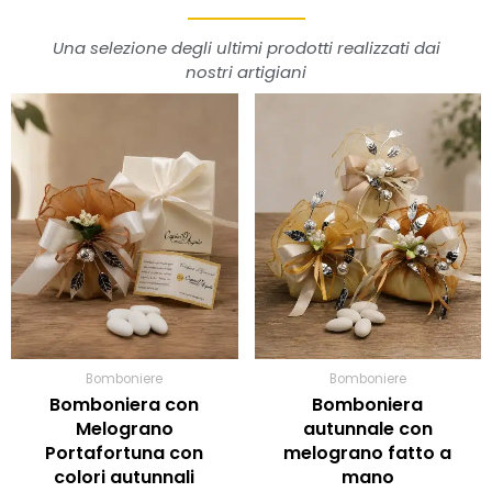
Una selezione degli ultimi prodotti realizzati dai
nostri artigiani
Fascia
Fas
Questo
Questo
prodotto
prodot
di
di
ha
ha
prezzo:
pre
più
più
da
da
varianti.
varianti
9,00€
13,
Le
Le
a
a
opzioni
opzioni
possono
11,00€
posson
15,
essere
essere
scelte
scelte
nella
nella
pagina
pagina
Bomboniere
Bomboniere
del
del
Bomboniera con
Bomboniera
prodotto
prodot
Melograno
autunnale con
Portafortuna con
melograno fatto a
colori autunnali
mano