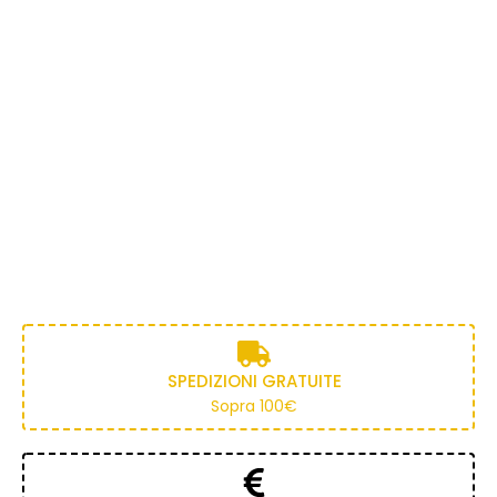
SPEDIZIONI GRATUITE
Sopra 100€
TROV
BOMBON
ROSE IN
PORCELL
A IL
IERE IN