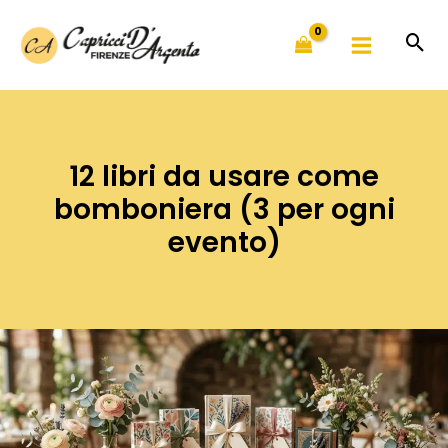
Vai
al
contenuto
12 libri da usare come
bomboniera (3 per ogni
evento)