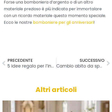
Forse una bomboniera d’argento o di un altro
materiale prezioso è più indicata per immortalare
con un ricordo materiale questo momento speciale.
Ecco le nostre
bomboniere per gli anniversari
!
Precedente
S
PRECEDENTE
SUCCESSIVO
5 idee regalo per l’inaugurazione di un negozio
Cambio abito da sposa: stile e galateo per il ricevimento
Altri articoli