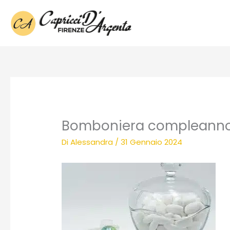
Vai
al
contenuto
Bomboniera compleanno
Di
Alessandra
/
31 Gennaio 2024