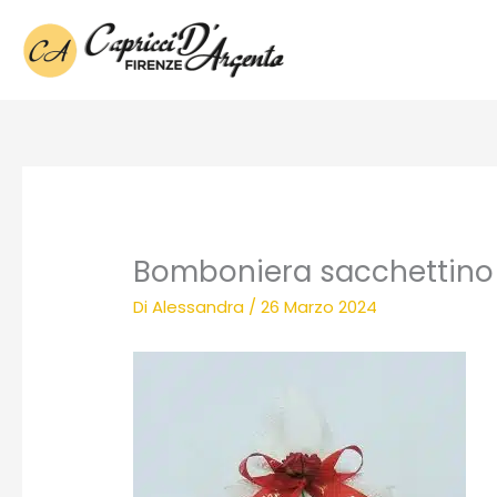
Vai
al
contenuto
Bomboniera sacchettino c
Di
Alessandra
/
26 Marzo 2024