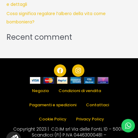
e dettagli
Cosa significa regalare l’albero della vita come
bomboniera?
Recent comment
F
I
a
n
c
s
e
t
b
a
Negozio
Condizioni di vendita
o
g
o
r
Pagamenti e spedizioni
Contattaci
k
a
m
Cookie Policy
Privacy Policy
Copyright 2023 | C.D.IM srl Via delle Fonti, 10 – 50018
Scandicci (FI) P.IVA 04463000481 –