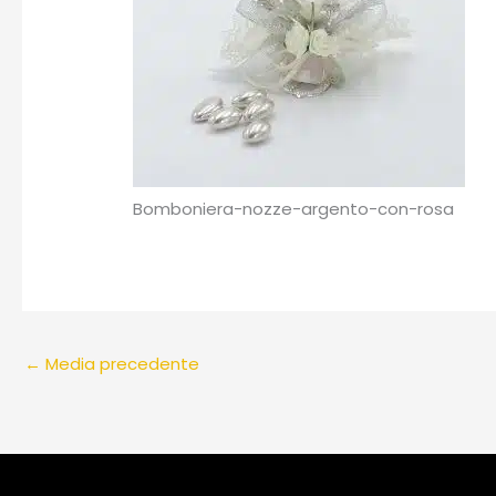
Bomboniera-nozze-argento-con-rosa
←
Media precedente