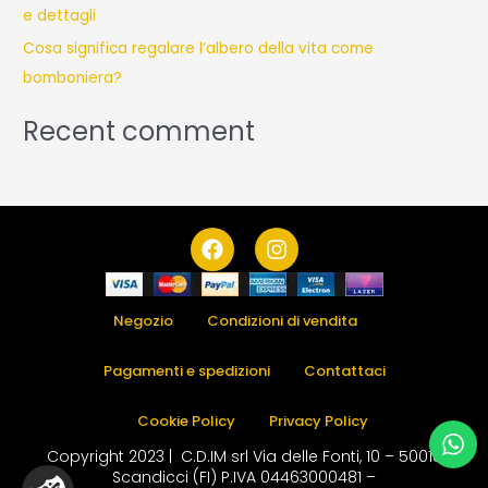
e dettagli
Cosa significa regalare l’albero della vita come
bomboniera?
Recent comment
F
I
a
n
c
s
e
t
b
a
Negozio
Condizioni di vendita
o
g
o
r
Pagamenti e spedizioni
Contattaci
k
a
m
Cookie Policy
Privacy Policy
Copyright 2023 | C.D.IM srl Via delle Fonti, 10 – 50018
Scandicci (FI) P.IVA 04463000481 –