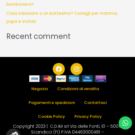
bomboniera?
Cosa indossare a un battesimo? Consigli per mamma,
papà e invitati
Recent comment
F
I
a
n
c
s
e
t
b
a
Negozio
Condizioni di vendita
o
g
o
r
Pagamenti e spedizioni
Contattaci
k
a
m
Cookie Policy
Privacy Policy
Copyright 2023 | C.D.IM srl Via delle Fonti, 10 – 50018
Scandicci (FI) P.IVA 04463000481 –