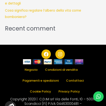
e dettagli
Cosa significa regalare l’albero della vita come
bomboniera?
Recent comment
F
I
a
n
c
s
e
t
b
a
Negozio
Condizioni di vendita
o
g
o
r
Pagamenti e spedizioni
Contattaci
k
a
m
Cookie Policy
Privacy Policy
Copyright 2023 | C.D.IM srl Via delle Fonti, 10 – 50018
Scandicci (FI) P.IVA 04463000481 –