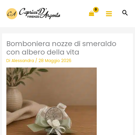
Vai
al
contenuto
Bomboniera nozze di smeraldo
con albero della vita
Di
Alessandra
/
28 Maggio 2026