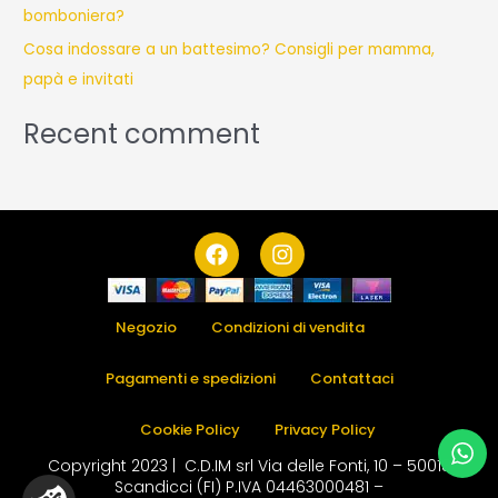
bomboniera?
Cosa indossare a un battesimo? Consigli per mamma,
papà e invitati
Recent comment
F
I
a
n
c
s
e
t
b
a
Negozio
Condizioni di vendita
o
g
o
r
Pagamenti e spedizioni
Contattaci
k
a
m
Cookie Policy
Privacy Policy
Copyright 2023 | C.D.IM srl Via delle Fonti, 10 – 50018
Scandicci (FI) P.IVA 04463000481 –