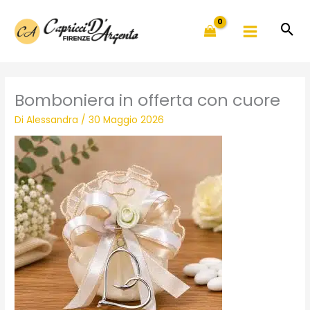
Vai
al
contenuto
Bomboniera in offerta con cuore
Di
Alessandra
/
30 Maggio 2026