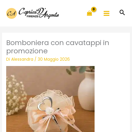
Vai
al
contenuto
Bomboniera con cavatappi in
promozione
Di
Alessandra
/
30 Maggio 2026