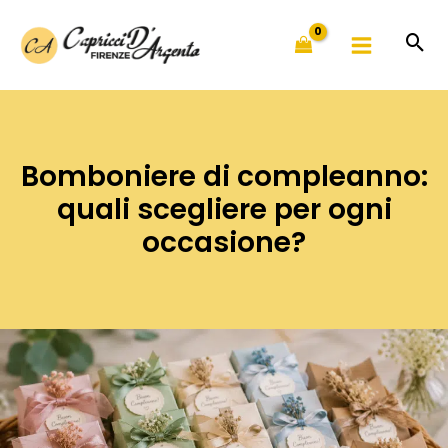
Vai
al
contenuto
Bomboniere di compleanno:
quali scegliere per ogni
occasione?