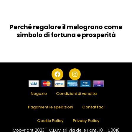
Perché regalare il melograno come
simbolo di fortuna e prosperità
F
I
a
n
c
s
e
t
b
a
Negozio
Condizioni di vendita
o
g
o
r
Pagamenti e spedizioni
Contattaci
k
a
m
Cookie Policy
Privacy Policy
Copyright 2023 | C.D.IM srl Via delle Fonti, 10 – 50018