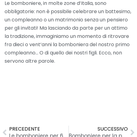
Le bomboniere, in molte zone d’Italia, sono
obbligatorie: non è possibile celebrare un battesimo,
un compleanno o un matrimonio senza un pensiero
per gli invitati! Ma lasciando da parte per un attimo
la tradizione, immaginiamo un momento di ritrovare
fra dieci o vent’anni la bomboniera del nostro primo
compleanno… O di quello dei nostri figli. Ecco, non
servono altre parole.
Precedente
S
PRECEDENTE
SUCCESSIVO
Le bomboniere per 60 anni di matrimonio, nozze di Diamante
Bomboniere per la pensione e l’ultimo giorno di lavoro