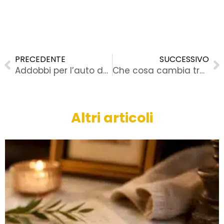
Precedente
S
PRECEDENTE
SUCCESSIVO
Addobbi per l’auto degli sposi: idee classiche e creative
Che cosa cambia tra catering e banqueting
Altri articoli