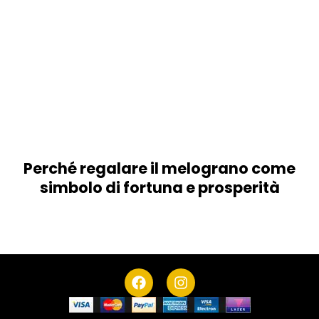
Perché regalare il melograno come
simbolo di fortuna e prosperità
F
I
a
n
c
s
e
t