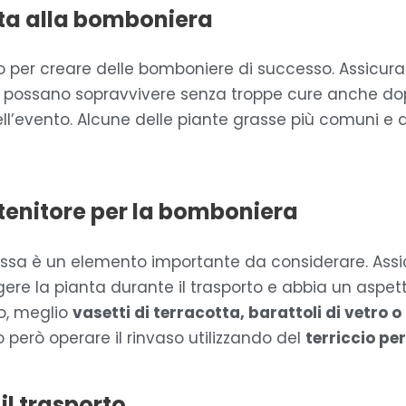
tta alla bomboniera
so per creare delle bomboniere di successo. Assicura
 possano sopravvivere senza troppe cure anche dopo
ell’evento. Alcune delle piante grasse più comuni e
tenitore per la bomboniera
grassa è un elemento importante da considerare. Assic
re la pianta durante il trasporto e abbia un aspet
io, meglio
vasetti di terracotta, barattoli di vetro o
però operare il rinvaso utilizzando del
terriccio pe
il trasporto