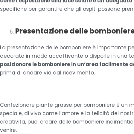
come l’esposizione alla luce solare e un’adeguata
specifiche per garantire che gli ospiti possano pren
Presentazione delle bombonier
La presentazione delle bomboniere è importante per 
decorato in modo accattivante o disporle in una tav
posizionare le bomboniere in un’area facilmente a
prima di andare via dal ricevimento.
Confezionare piante grasse per bomboniere è un modo
speciale, di vivo come l’amore e la felicitò del nos
creatività, puoi creare delle bomboniere indimentica
venire.