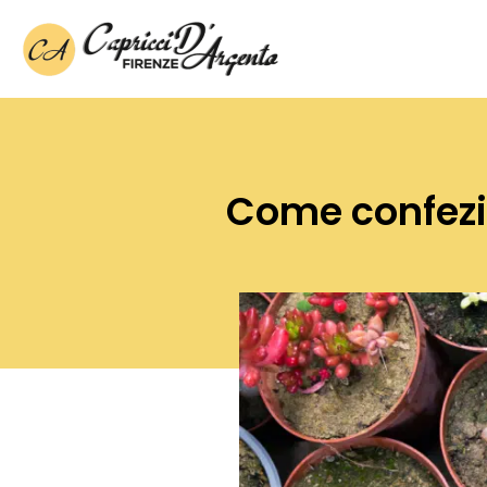
Vai
al
contenuto
Come confezi