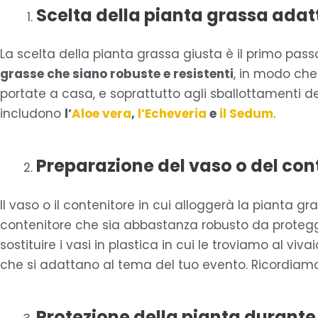
Scelta della pianta grassa ada
La scelta della pianta grassa giusta è il primo pas
grasse che siano robuste e resistenti
, in modo che
portate a casa, e soprattutto agli sballottamenti d
includono
l’
Aloe vera
,
l’Echeveria
e
il Sedum
.
Preparazione del vaso o del con
Il vaso o il contenitore in cui alloggerà la pianta 
contenitore che sia abbastanza robusto da protegge
sostituire i vasi in plastica in cui le troviamo al viva
che si adattano al tema del tuo evento. Ricordiamo 
Protezione della pianta durante 