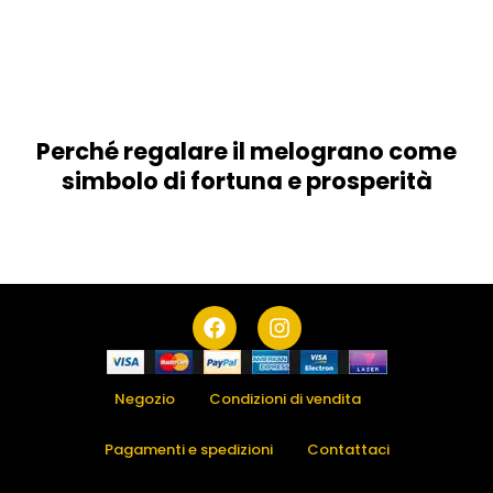
Perché regalare il melograno come
simbolo di fortuna e prosperità
F
I
a
n
c
s
e
t
b
a
Negozio
Condizioni di vendita
o
g
o
r
Pagamenti e spedizioni
Contattaci
k
a
m