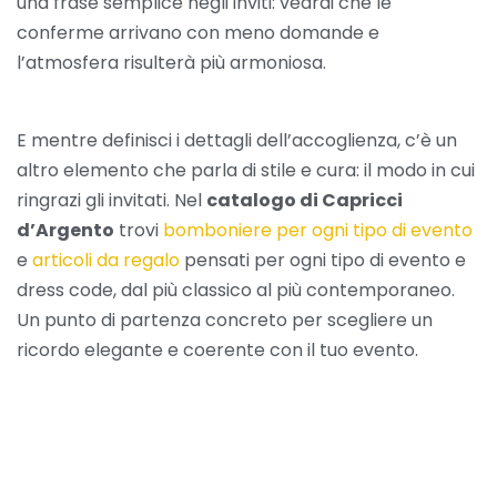
una frase semplice negli inviti: vedrai che le
conferme arrivano con meno domande e
l’atmosfera risulterà più armoniosa.
E mentre definisci i dettagli dell’accoglienza, c’è un
altro elemento che parla di stile e cura: il modo in cui
ringrazi gli invitati. Nel
catalogo di Capricci
d’Argento
trovi
bomboniere per ogni tipo di evento
e
articoli da regalo
pensati per ogni tipo di evento e
dress code, dal più classico al più contemporaneo.
Un punto di partenza concreto per scegliere un
ricordo elegante e coerente con il tuo evento.
Precedente
S