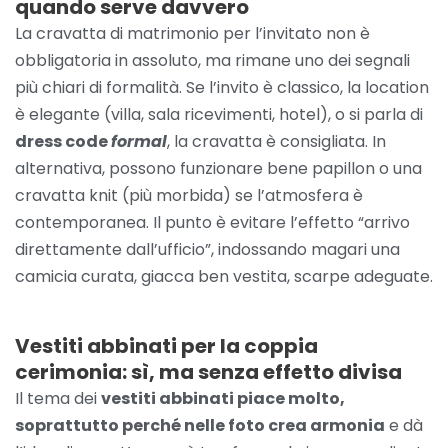
quando serve davvero
La cravatta di matrimonio per l’invitato non è
obbligatoria in assoluto, ma rimane uno dei segnali
più chiari di formalità. Se l’invito è classico, la location
è elegante (villa, sala ricevimenti, hotel), o si parla di
dress code
formal
, la cravatta è consigliata. In
alternativa, possono funzionare bene papillon o una
cravatta knit (più morbida) se l’atmosfera è
contemporanea. Il punto è evitare l’effetto “arrivo
direttamente dall’ufficio”, indossando magari una
camicia curata, giacca ben vestita, scarpe adeguate.
Vestiti abbinati per la coppia
cerimonia: sì, ma senza effetto divisa
Il tema dei
vestiti abbinati piace molto,
soprattutto perché nelle foto crea armonia
e dà