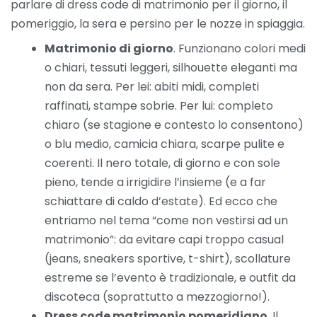
parlare di dress code di matrimonio per il giorno, il
pomeriggio, la sera e persino per le nozze in spiaggia.
Matrimonio di giorno
. Funzionano colori medi
o chiari, tessuti leggeri, silhouette eleganti ma
non da sera. Per lei: abiti midi, completi
raffinati, stampe sobrie. Per lui: completo
chiaro (se stagione e contesto lo consentono)
o blu medio, camicia chiara, scarpe pulite e
coerenti. Il nero totale, di giorno e con sole
pieno, tende a irrigidire l’insieme (e a far
schiattare di caldo d’estate). Ed ecco che
entriamo nel tema “come non vestirsi ad un
matrimonio”: da evitare capi troppo casual
(jeans, sneakers sportive, t-shirt), scollature
estreme se l’evento è tradizionale, e outfit da
discoteca (soprattutto a mezzogiorno!).
Dress code matrimonio pomeridiano.
Il