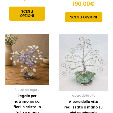
190,00
€
SCEGLI
OPZIONI
SCEGLI OPZIONI
Questo
Quest
prodotto
prodo
ha
ha
più
più
varianti.
variant
Le
Le
opzioni
opzion
possono
posso
essere
esser
scelte
scelte
Articoli da regalo
nella
nella
Regalo per
Albero della vita
pagina
pagin
matrimonio con
Albero della vita
del
del
fiori in cristallo
realizzato a mano su
prodotto
prodo
fatti a mano
pietra minerale