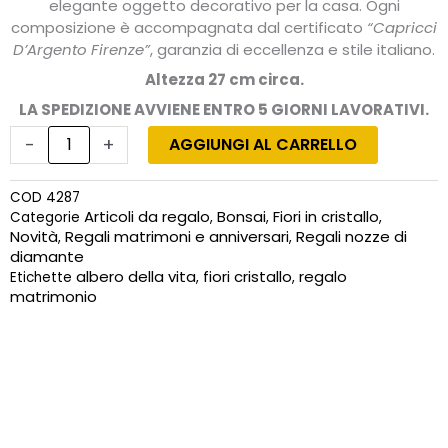
elegante oggetto decorativo per la casa. Ogni
composizione è accompagnata dal certificato
“Capricci
D’Argento Firenze”
, garanzia di eccellenza e stile italiano.
Altezza 27 cm circa.
LA SPEDIZIONE AVVIENE ENTRO 5 GIORNI LAVORATIVI.
Albero
della
-
+
AGGIUNGI AL CARRELLO
Vita
con
COD
4287
fiori
Articoli da regalo
Bonsai
Fiori in cristallo
Categorie
,
,
,
in
Novità
Regali matrimoni e anniversari
Regali nozze di
,
,
cristallo
diamante
fatto
albero della vita
fiori cristallo
regalo
Etichette
,
,
a
matrimonio
mano
quantità