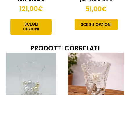
121,00
€
51,00
€
SCEGLI
SCEGLI OPZIONI
OPZIONI
PRODOTTI CORRELATI
Articoli da regalo
Coppa porta
Articoli da regalo