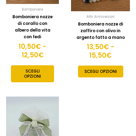
scelte
scelte
Bomboniere
nella
nella
Bomboniera nozze
Altri Anniversari
pagina
pagin
di corallo con
Bomboniera nozze di
del
del
albero della vita
zaffiro con olivo in
prodotto
prodo
con fedi
argento fatto a mano
10,50
€
-
13,50
€
-
12,50
€
15,50
€
SCEGLI
SCEGLI OPZIONI
OPZIONI
Fascia
Questo
prodotto
di
ha
prezzo:
più
da
varianti.
7,50€
Le