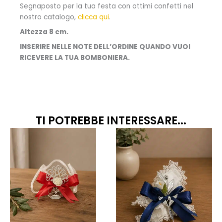
Segnaposto per la tua festa con ottimi confetti nel
nostro catalogo,
clicca qui
.
Altezza 8 cm.
INSERIRE NELLE NOTE DELL’ORDINE QUANDO VUOI
RICEVERE LA TUA BOMBONIERA.
TI POTREBBE INTERESSARE...
Fascia
Fascia
Questo
Quest
prodotto
prodo
di
di
ha
ha
prezzo:
prezzo
più
più
da
da
varianti.
variant
10,50€
13,50€
Le
Le
opzioni
opzion
a
a
possono
posso
12,50€
15,50€
essere
esser