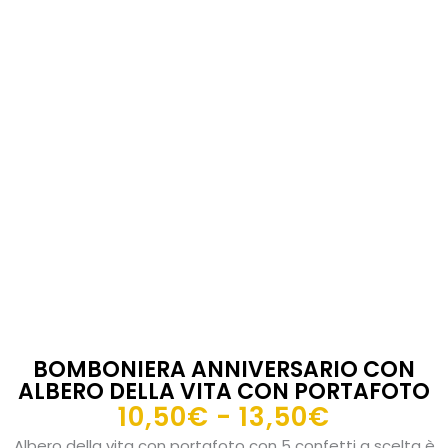
BOMBONIERA ANNIVERSARIO CON
ALBERO DELLA VITA CON PORTAFOTO
Fascia
10,50
€
-
13,50
€
di
Albero della vita con portafoto con 5 confetti a scelta è