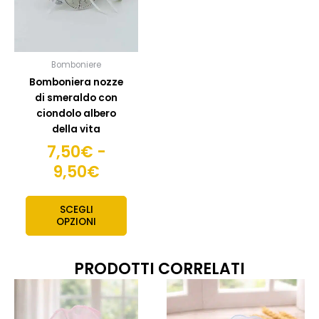
opzioni
a
possono
9,50€
essere
scelte
Bomboniere
nella
Bomboniera nozze
pagina
di smeraldo con
del
ciondolo albero
prodotto
della vita
7,50
€
-
9,50
€
SCEGLI
OPZIONI
PRODOTTI CORRELATI
Fascia
Fas
Questo
Quest
prodotto
prodo
di
di
ha
ha