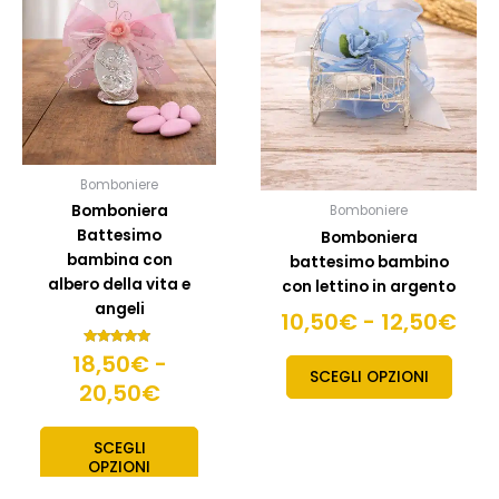
prezzo:
pre
più
più
da
da
varianti.
variant
18,50€
10,
Le
Le
a
a
opzioni
opzion
20,50€
possono
posso
12,
essere
esser
scelte
scelte
Bomboniere
nella
nella
Bomboniera
Bomboniere
pagina
pagin
Battesimo
Bomboniera
del
del
bambina con
battesimo bambino
prodotto
prodo
albero della vita e
con lettino in argento
angeli
10,50
€
-
12,50
€
18,50
Valutato
€
-
5.00
SCEGLI OPZIONI
su 5
20,50
€
SCEGLI
OPZIONI