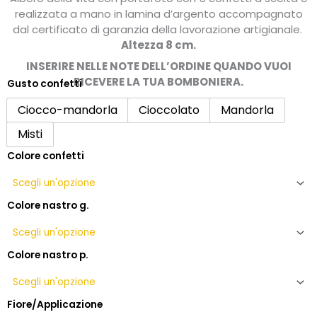
prezzo:
realizzata a mano in lamina d’argento accompagnato
da
dal certificato di garanzia della lavorazione artigianale.
Altezza 8 cm.
10,50€
a
INSERIRE NELLE NOTE DELL’ORDINE QUANDO VUOI
RICEVERE LA TUA BOMBONIERA.
13,50€
Gusto confetti
Bomboniera
anniversario
Ciocco-mandorla
Cioccolato
Mandorla
con
Misti
albero
della
Colore confetti
vita
con
portafoto
Colore nastro g.
quantità
Colore nastro p.
Fiore/Applicazione