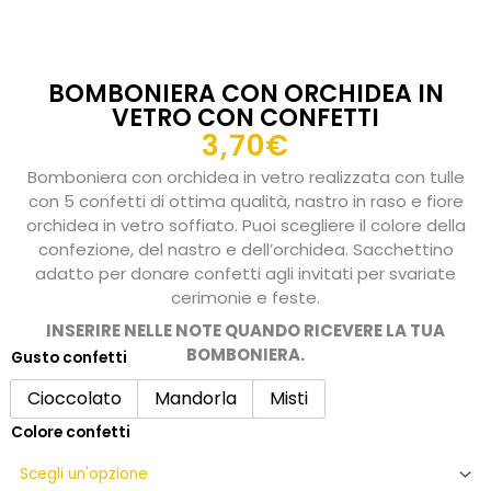
BOMBONIERA CON ORCHIDEA IN
VETRO CON CONFETTI
3,70
€
Bomboniera con orchidea in vetro realizzata con tulle
con 5 confetti di ottima qualità, nastro in raso e fiore
orchidea in vetro soffiato. Puoi scegliere il colore della
confezione, del nastro e dell’orchidea. Sacchettino
adatto per donare confetti agli invitati per svariate
cerimonie e feste.
INSERIRE NELLE NOTE QUANDO RICEVERE LA TUA
BOMBONIERA.
Gusto confetti
Bomboniera
con
Cioccolato
Mandorla
Misti
orchidea
Colore confetti
in
vetro
con