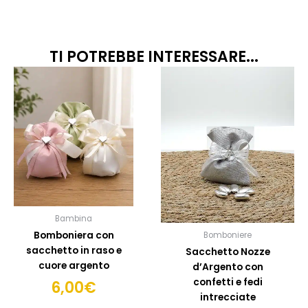
TI POTREBBE INTERESSARE...
Questo
Quest
prodotto
prodo
ha
ha
più
più
varianti.
variant
Le
Le
opzioni
opzion
possono
posso
essere
esser
scelte
scelte
Bambina
nella
nella
Bomboniera con
Bomboniere
pagina
pagin
sacchetto in raso e
Sacchetto Nozze
del
del
cuore argento
d’Argento con
prodotto
prodo
confetti e fedi
6,00
€
intrecciate