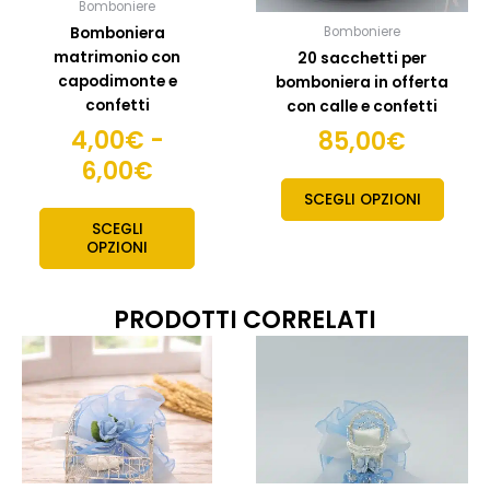
Bomboniere
nella
nella
Bomboniera
Bomboniere
pagina
pagin
matrimonio con
20 sacchetti per
del
del
capodimonte e
bomboniera in offerta
prodotto
prodo
confetti
con calle e confetti
4,00
€
-
85,00
€
6,00
€
SCEGLI OPZIONI
SCEGLI
OPZIONI
PRODOTTI CORRELATI
Fascia
Fas
Questo
Quest
prodotto
prodo
di
di
ha
ha
prezzo:
pre
più
più
da
da
varianti.
variant
10,50€
11,
Le
Le