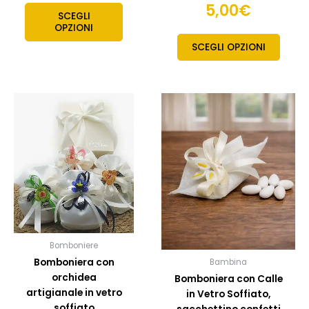
5,00
€
SCEGLI
OPZIONI
SCEGLI OPZIONI
Fascia
Questo
Quest
prodotto
prodo
di
ha
ha
prezzo:
più
più
da
varianti.
variant
7,00€
Le
Le
opzioni
opzion
a
possono
posso
9,00€
essere
esser
scelte
scelte
Bomboniere
nella
nella
Bomboniera con
Bambina
pagina
pagin
orchidea
Bomboniera con Calle
del
del
artigianale in vetro
in Vetro Soffiato,
prodotto
prodo
soffiato