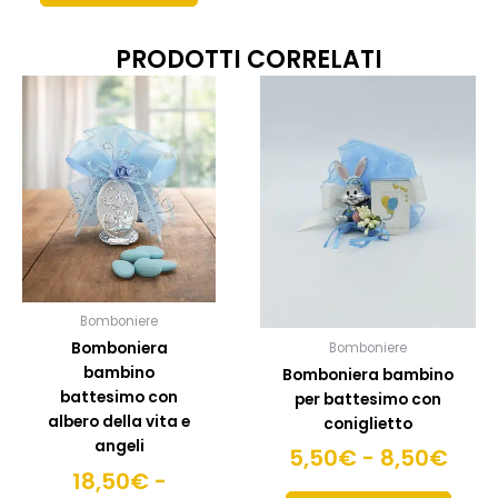
PRODOTTI CORRELATI
Fascia
Fasc
Questo
Quest
prodotto
prodo
di
di
ha
ha
prezzo:
prez
più
più
da
da
varianti.
variant
18,50€
5,5
Le
Le
a
a
opzioni
opzion
20,50€
possono
8,5
posso
essere
esser
scelte
scelte
Bomboniere
nella
nella
Bomboniera
Bomboniere
pagina
pagin
bambino
Bomboniera bambino
del
del
battesimo con
per battesimo con
prodotto
prodo
albero della vita e
coniglietto
angeli
5,50
€
-
8,50
€
18,50
€
-