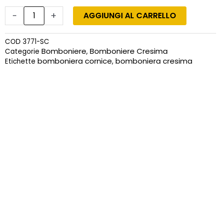
-
+
AGGIUNGI AL CARRELLO
COD
3771-SC
Bomboniere
Bomboniere Cresima
Categorie
,
bomboniera cornice
bomboniera cresima
Etichette
,