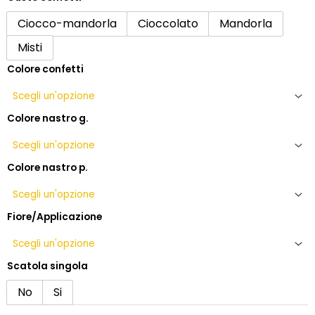
13,50€
Bomboniera
cresima
Ciocco-mandorla
Cioccolato
Mandorla
albero
Misti
della
vita
Colore confetti
con
portafoto
quantità
Colore nastro g.
Colore nastro p.
Fiore/Applicazione
Scatola singola
No
Si