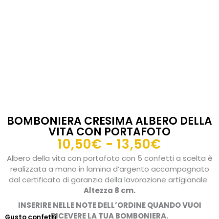
BOMBONIERA CRESIMA ALBERO DELLA
VITA CON PORTAFOTO
Fascia
10,50
€
-
13,50
€
di
Albero della vita con portafoto con 5 confetti a scelta è
prezzo:
realizzata a mano in lamina d’argento accompagnato
da
dal certificato di garanzia della lavorazione artigianale.
Altezza 8 cm.
10,50€
a
INSERIRE NELLE NOTE DELL’ORDINE QUANDO VUOI
RICEVERE LA TUA BOMBONIERA.
Gusto confetti