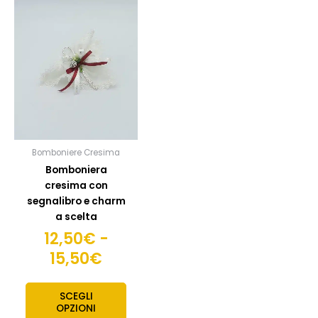
Fascia
Questo
prodotto
di
ha
prezzo:
più
da
varianti.
12,50€
Le
opzioni
a
possono
15,50€
essere
scelte
Bomboniere Cresima
nella
Bomboniera
pagina
cresima con
del
segnalibro e charm
prodotto
a scelta
12,50
€
-
15,50
€
SCEGLI
OPZIONI