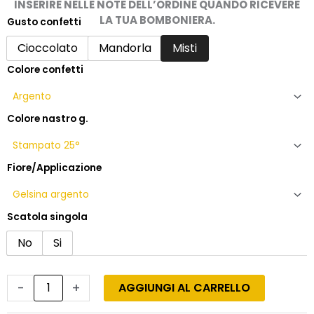
INSERIRE NELLE NOTE DELL’ORDINE QUANDO RICEVERE
18,50€
LA TUA BOMBONIERA.
Gusto confetti
Bomboniera
nozze
Cioccolato
Mandorla
Misti
d'argento
Colore confetti
con
rosa
in
porcellana
Colore nastro g.
bianca
quantità
Fiore/Applicazione
Scatola singola
No
Si
-
+
AGGIUNGI AL CARRELLO