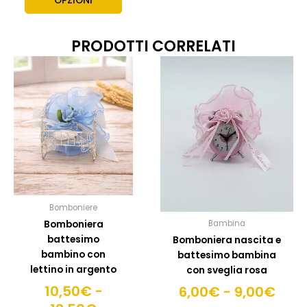
OPZIONI
PRODOTTI CORRELATI
Fascia
Fasc
Questo
Quest
prodotto
prodo
di
di
ha
ha
prezzo:
prez
più
più
da
da
varianti.
variant
10,50€
6,0
Le
Le
a
a
opzioni
opzion
12,50€
possono
9,0
posso
essere
esser
scelte
scelte
Bomboniere
nella
nella
Bomboniera
Bambina
pagina
pagin
battesimo
Bomboniera nascita e
del
del
bambino con
battesimo bambina
prodotto
prodo
lettino in argento
con sveglia rosa
10,50
€
-
6,00
€
-
9,00
€