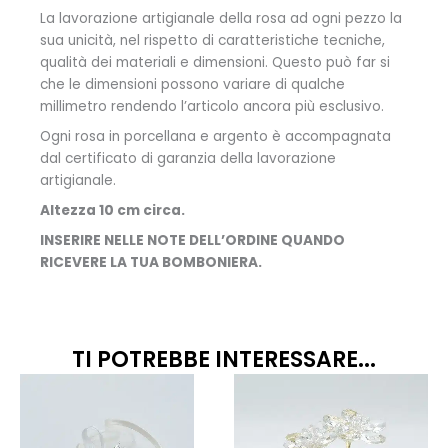
La lavorazione artigianale della rosa ad ogni pezzo la
sua unicità, nel rispetto di caratteristiche tecniche,
qualità dei materiali e dimensioni. Questo può far si
che le dimensioni possono variare di qualche
millimetro rendendo l’articolo ancora più esclusivo.
Ogni rosa in porcellana e argento è accompagnata
dal certificato di garanzia della lavorazione
artigianale.
Altezza 10 cm circa.
INSERIRE NELLE NOTE DELL’ORDINE QUANDO
RICEVERE LA TUA BOMBONIERA.
TI POTREBBE INTERESSARE...
Fascia
Fascia
Questo
Quest
prodotto
prodo
di
di
ha
ha
prezzo:
prezzo