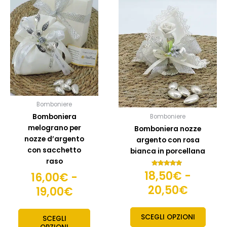
prodotto
prodo
di
di
ha
ha
prezzo:
prezzo
più
più
da
da
varianti.
variant
16,00€
18,50€
Le
Le
opzioni
opzion
a
a
possono
posso
19,00€
20,50
essere
esser
scelte
scelte
Bomboniere
nella
nella
Bomboniera
Bomboniere
pagina
pagin
melograno per
Bomboniera nozze
del
del
nozze d’argento
argento con rosa
prodotto
prodo
con sacchetto
bianca in porcellana
raso
18,50
€
-
Valutato
16,00
€
-
5.00
su 5
20,50
€
19,00
€
SCEGLI OPZIONI
SCEGLI