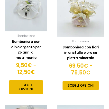
più
più
da
da
varianti.
variant
9,50€
69,50
Le
Le
opzioni
opzion
a
a
possono
posso
12,50€
75,50
essere
esser
scelte
scelte
Bomboniere
nella
nella
Bomboniera con
Bomboniere
pagina
pagin
olivo argento per
Bomboniera con fiori
del
del
25 anni di
in cristallo e oro su
prodotto
prodo
matrimonio
pietra minerale
9,50
€
-
69,50
€
-
12,50
€
75,50
€
SCEGLI
SCEGLI OPZIONI
OPZIONI
Fascia
Fascia
Questo
Quest