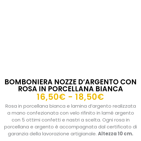
BOMBONIERA NOZZE D’ARGENTO CON
ROSA IN PORCELLANA BIANCA
Fascia
16,50
€
-
18,50
€
di
Rosa in porcellana bianca e lamina d’argento realizzata
prezzo:
a mano confezionata con velo rifinito in lamé argento
da
con 5 ottimi confetti e nastri a scelta. Ogni rosa in
porcellana e argento è accompagnata dal certificato di
16,50€
garanzia della lavorazione artigianale.
Altezza 10 cm.
a