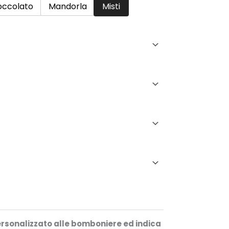
13,50€
occolato
Mandorla
Misti
ersonalizzato alle bomboniere ed indica