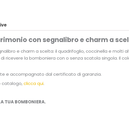
ive
rimonio con segnalibro e charm a scel
libro e charm a scelta: il quadrifoglio, coccinella e molti 
ità di ricevere la bomboniera con o senza scatola singola. Il co
.
nte e accompagnato dal certificato di garanzia.
o catalogo,
clicca qui
.
 LA TUA BOMBONIERA.