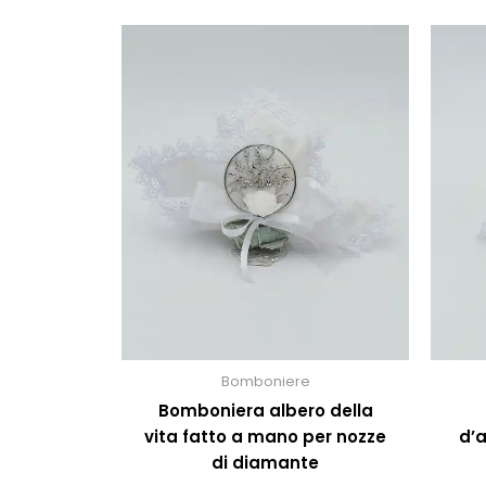
Questo
prodotto
ha
più
varianti.
Le
opzioni
possono
essere
scelte
nella
pagina
del
prodotto
Bomboniere
Bomboniera albero della
vita fatto a mano per nozze
d’a
di diamante