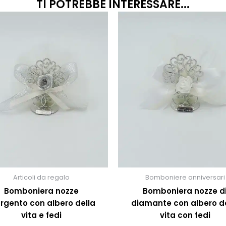
TI POTREBBE INTERESSARE...
Fascia
Questo
prodotto
di
ha
prezzo:
più
da
varianti.
10,50€
Le
a
opzioni
13,50€
possono
essere
scelte
nella
pagina
del
prodotto
Articoli da regalo
Bomboniere anniversari
Bomboniera nozze
Bomboniera nozze d
rgento con albero della
diamante con albero de
vita e fedi
vita con fedi