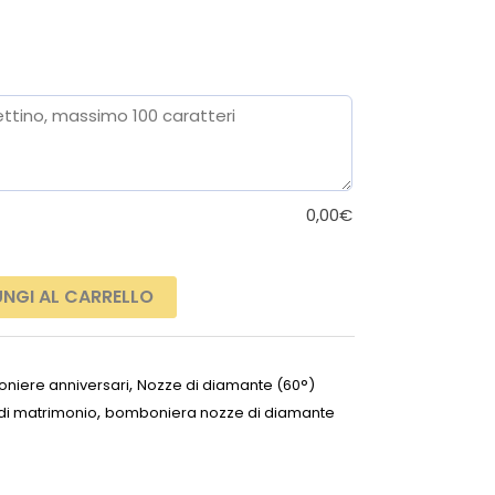
0,00
€
NGI AL CARRELLO
,
niere anniversari
Nozze di diamante (60°)
,
di matrimonio
bomboniera nozze di diamante