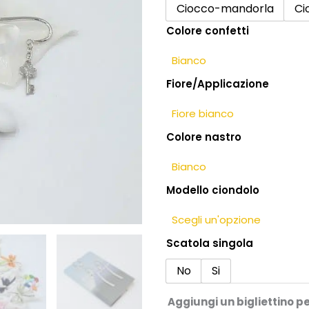
60
Ciocco-mandorla
Ci
anni
Colore confetti
di
matrimonio
con
Fiore/Applicazione
segnalibro
e
charm
quantità
Colore nastro
Modello ciondolo
Scatola singola
No
Si
Aggiungi un bigliettino p