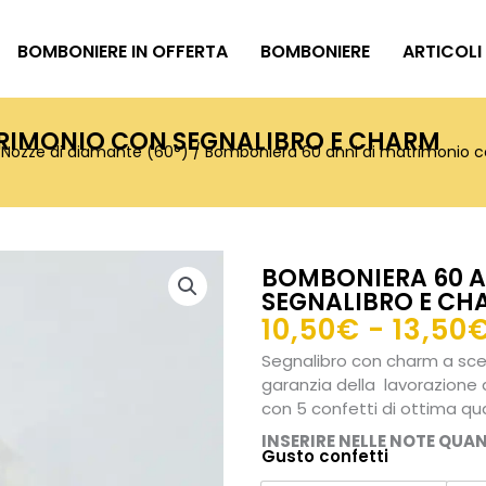
BOMBONIERE IN OFFERTA
BOMBONIERE
ARTICOLI
TRIMONIO CON SEGNALIBRO E CHARM
/
Nozze di diamante (60°)
/ Bomboniera 60 anni di matrimonio c
BOMBONIERA 60 A
SEGNALIBRO E CH
10,50
€
-
13,50
Segnalibro con charm a scel
garanzia della lavorazione
con 5 confetti di ottima qu
INSERIRE NELLE NOTE QUA
Gusto confetti
Bomboniera