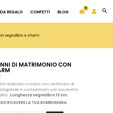
 DA REGALO
CONFETTI
BLOG
on segnalibro e charm
NNI DI MATRIMONIO CON
ARM
Fascia
€
di
ta realizzato a mano con certificato di
prezzo:
 artigianale e confezionato con sacchetto
da
alità.
Lunghezza segnalibro 12 cm.
10,50€
NDO RICEVERE LA TUA BOMBONIERA.
a