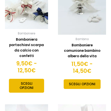
da
da
varianti.
variant
9,50€
11,50€
Le
Le
opzioni
opzion
a
a
possono
posso
12,50€
14,50€
essere
esser
scelte
scelte
Bomboniere
nella
nella
Bomboniera
Bambino
pagina
pagin
portachiavi scarpa
Bomboniere
del
del
da calcio con
comunione bambino
prodotto
prodo
confetti
albero della vita
9,50
€
-
11,50
€
-
12,50
€
14,50
€
SCEGLI
SCEGLI OPZIONI
OPZIONI
Fascia
Fas
Questo
Quest