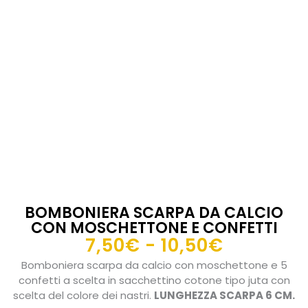
BOMBONIERA SCARPA DA CALCIO
CON MOSCHETTONE E CONFETTI
Fascia
7,50
€
-
10,50
€
di
Bomboniera scarpa da calcio con moschettone e 5
prezzo:
confetti a scelta in sacchettino cotone tipo juta con
da
scelta del colore dei nastri.
LUNGHEZZA SCARPA 6 CM.