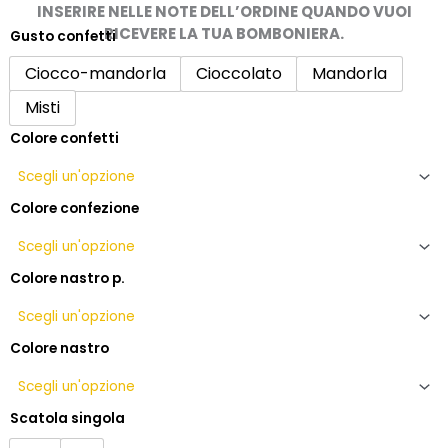
7,50€
INSERIRE NELLE NOTE DELL’ORDINE QUANDO VUOI
a
RICEVERE LA TUA BOMBONIERA.
Gusto confetti
Bomboniera
10,50€
scarpa
Ciocco-mandorla
Cioccolato
Mandorla
da
Misti
calcio
con
Colore confetti
moschettone
e
confetti
Colore confezione
quantità
Colore nastro p.
Colore nastro
Scatola singola