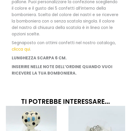
pallone.
Puoi personalizzare la confezione scegliendo
il colore e il gusto dei 5 confetti all’interno della
bomboniera. Scelta del colore dei nastri e se ricevere
la bomboniera con o senza scatola singola. Il colore
del nastro di chiusura della scatola è in linea con le
opzioni scelte.
Segnaposto con ottimi confetti nel nostro catalogo,
clicca qui
.
LUNGHEZZA SCARPA 6 CM.
INSERIRE NELLE NOTE DELL’ORDINE QUANDO VUOI
RICEVERE LA TUA BOMBONIERA.
TI POTREBBE INTERESSARE...
Fascia
Fascia
Questo
Quest
prodotto
prodo
di
di
ha
ha
prezzo:
prezzo
più
più