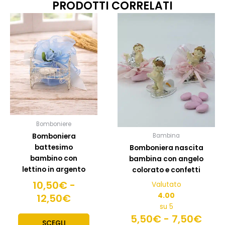
PRODOTTI CORRELATI
Fascia
Fasc
Questo
Quest
prodotto
prodo
di
di
ha
ha
prezzo:
prez
più
più
da
da
varianti.
variant
10,50€
5,5
Le
Le
a
a
opzioni
opzion
12,50€
possono
7,5
posso
essere
esser
scelte
scelte
Bomboniere
nella
nella
Bomboniera
Bambina
pagina
pagin
battesimo
Bomboniera nascita
del
del
bambino con
bambina con angelo
prodotto
prodo
lettino in argento
colorato e confetti
10,50
€
-
Valutato
4.00
12,50
€
su 5
5,50
€
-
7,50
€
SCEGLI