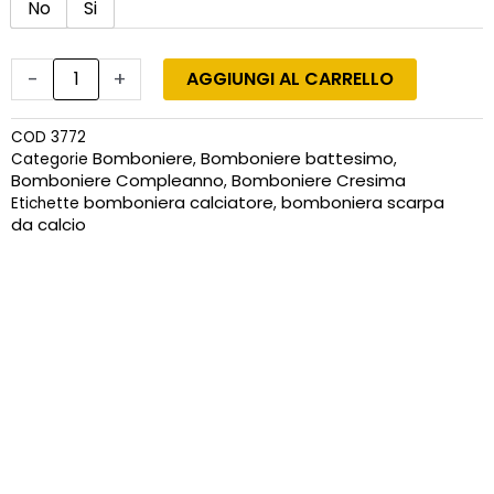
No
Si
-
+
AGGIUNGI AL CARRELLO
COD
3772
Bomboniere
Bomboniere battesimo
Categorie
,
,
Bomboniere Compleanno
Bomboniere Cresima
,
bomboniera calciatore
bomboniera scarpa
Etichette
,
da calcio