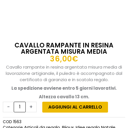
CAVALLO RAMPANTE IN RESINA
ARGENTATA MISURA MEDIA
36,00
€
Cavallo rampante in resina argentata misura media di
lavorazione artigianale, il puledro è accompagnato dal
certificato di garanzia e in scatola regalo.
La spedizione avviene entro 5 giorni lavorativi.
Altezza cavallo 13 cm.
Cavallo
rampante
-
+
AGGIUNGI AL CARRELLO
in
resina
COD
1563
argentata
Articoli da regalo
Bijoux
Idee regalo Natale
Categorie
,
,
,