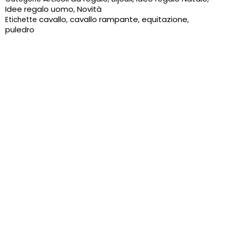
misura
Idee regalo uomo
Novità
,
media
cavallo
cavallo rampante
equitazione
Etichette
,
,
,
quantità
puledro