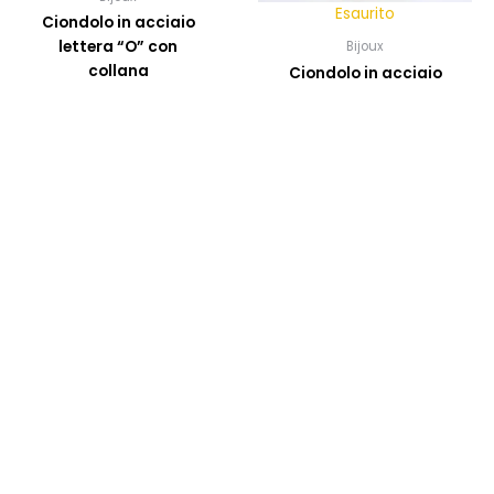
Esaurito
Ciondolo in acciaio
lettera “O” con
Bijoux
collana
Ciondolo in acciaio
lettera “M” con
17,00
€
collana
17,00
€
AGGIUNGI AL
CARRELLO
LEGGI TUTTO