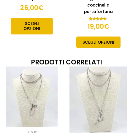
coccinella
26,00
€
portafortuna
SCEGLI
19,00
€
Valutato
5.00
OPZIONI
su 5
SCEGLI OPZIONI
PRODOTTI CORRELATI
Bijoux