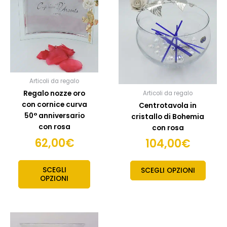
Articoli da regalo
Regalo nozze oro
Articoli da regalo
con cornice curva
Centrotavola in
50° anniversario
cristallo di Bohemia
con rosa
con rosa
62,00
€
104,00
€
SCEGLI
SCEGLI OPZIONI
OPZIONI