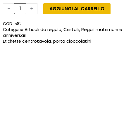
Coppa
porta
-
+
AGGIUNGI AL CARRELLO
cioccolatini
in
COD
1582
vetro
Articoli da regalo
Cristalli
Regali matrimoni e
Categorie
,
,
soffiato
anniversari
con
centrotavola
porta cioccolatini
Etichette
,
olivo
quantità