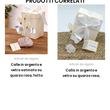
PRODOTTI CORRELATI
Articoli da regalo
Calle in argento e
Articoli da regalo
vetro satinato su
Calla in argento e
quarzo rosa, fatto
vetro su quarzo rosa,
a mano
realizzata a mano
19,00
€
37,00
Valutato
€
4.50
su 5
SCEGLI OPZIONI
SCEGLI
OPZIONI