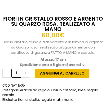
FIORI IN CRISTALLO ROSSO E ARGENTO
SU QUARZO ROSA, REALIZZATO A
MANO
60,00
€
Fiori in cristallo rosso e trasparente e in lamina di argento
su Quarzo rosa, realizzato artigianalmente con
certificato di garanzia FATTO A MANO e scatola.
Altezza 17 cm
Spedizione entro 5 giorni lavorativi.
Fiori
in
-
+
AGGIUNGI AL CARRELLO
cristallo
rosso
COD
NAT 1505
e
Articoli da regalo
Fiori in cristallo
Idee regalo
Categorie
,
,
argento
Natale
su
fiori cristallo
regalo matrimonio
Etichette
,
quarzo