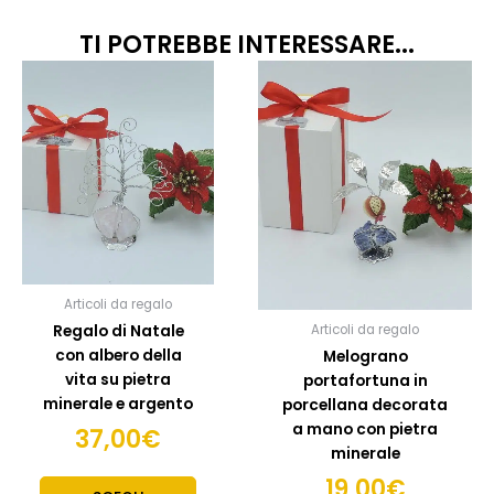
TI POTREBBE INTERESSARE...
Questo
Quest
prodotto
prodo
ha
ha
più
più
varianti.
variant
Le
Le
opzioni
opzion
possono
posso
essere
esser
scelte
scelte
Articoli da regalo
nella
nella
Regalo di Natale
Articoli da regalo
pagina
pagin
con albero della
Melograno
del
del
vita su pietra
portafortuna in
prodotto
prodo
minerale e argento
porcellana decorata
a mano con pietra
37,00
€
minerale
19,00
€