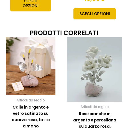
SCEGLI
OPZIONI
SCEGLI OPZIONI
PRODOTTI CORRELATI
Quest
prodo
ha
più
variant
Le
opzion
posso
esser
scelte
Articoli da regalo
nella
Calle in argento e
Articoli da regalo
pagin
vetro satinato su
Rose bianche in
del
quarzo rosa, fatto
argento e porcellana
prodo
a mano
su quarzo rosa,