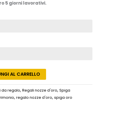
o 5 giorni lavorativi.
NGI AL CARRELLO
,
,
li da regalo
Regali nozze d'oro
Spiga
,
,
trimonio
regalo nozze d'oro
spiga oro