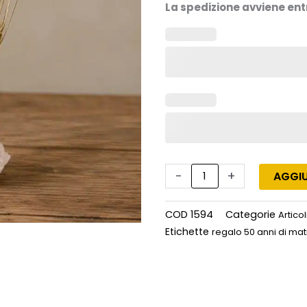
La spedizione avviene entr
Idea
regalo
50
anni
di
matrimonio
con
3
spighe
di
-
+
AGGIU
grano
quantità
COD
1594
Categorie
Artico
Etichette
regalo 50 anni di ma