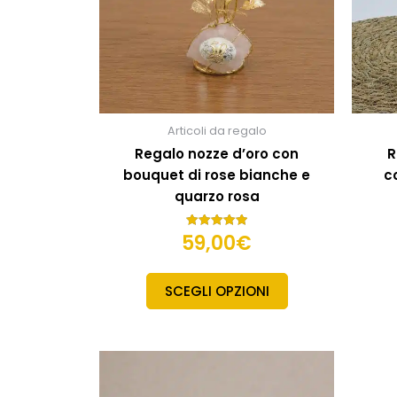
Articoli da regalo
Regalo nozze d’oro con
R
bouquet di rose bianche e
c
quarzo rosa
59,00
€
Valutato
5.00
su 5
SCEGLI OPZIONI