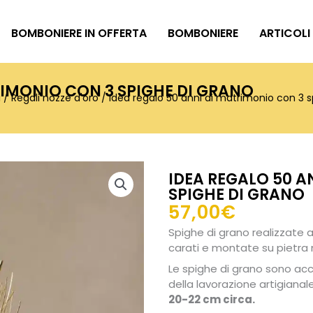
BOMBONIERE IN OFFERTA
BOMBONIERE
ARTICOLI
RIMONIO CON 3 SPIGHE DI GRANO
i
/
Regali nozze d'oro
/ Idea regalo 50 anni di matrimonio con 3 s
IDEA REGALO 50 A
SPIGHE DI GRANO
57,00
€
Spighe di grano realizzate 
carati e montate su pietra 
Le spighe di grano sono ac
della lavorazione artigianal
20-22 cm circa.