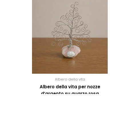
Albero della vita
Albero della vita per nozze
d’argento su quarzo rosa
56,00
€
SCEGLI OPZIONI