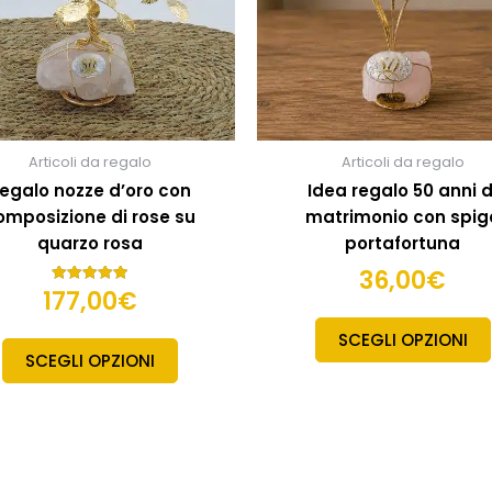
Articoli da regalo
Articoli da regalo
egalo nozze d’oro con
Idea regalo 50 anni d
omposizione di rose su
matrimonio con spig
quarzo rosa
portafortuna
36,00
€
177,00
€
Valutato
5.00
su 5
SCEGLI OPZIONI
SCEGLI OPZIONI