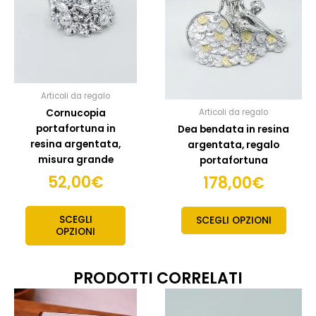
Articoli da regalo
Cornucopia
Articoli da regalo
portafortuna in
Dea bendata in resina
resina argentata,
argentata, regalo
misura grande
portafortuna
52,00
€
178,00
€
SCEGLI
SCEGLI OPZIONI
OPZIONI
PRODOTTI CORRELATI