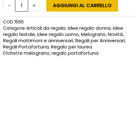
portafortuna
-
+
AGGIUNGI AL CARRELLO
in
resina
COD
1566
argentata,
Articoli da regalo
Idee regalo donna
Idee
Categorie
,
,
misura
regalo Natale
Idee regalo uomo
Melograno
Novità
,
,
,
,
piccola
Regali matrimoni e anniversari
Regali per Anniversari
,
,
quantità
Regali Portafortuna
Regalo per laurea
,
melograno
regalo portafortuna
Etichette
,