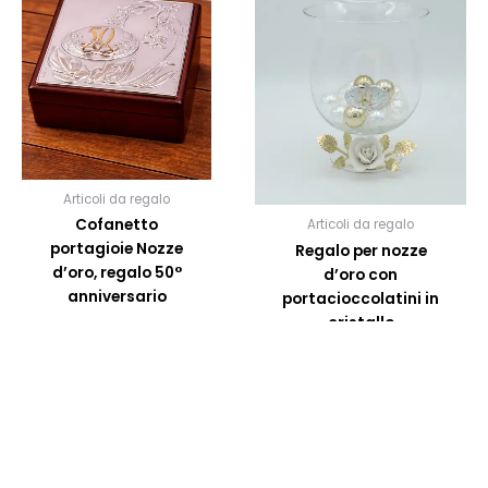
Articoli da regalo
Cofanetto
Articoli da regalo
portagioie Nozze
Regalo per nozze
d’oro, regalo 50°
d’oro con
anniversario
portacioccolatini in
cristallo
40,00
€
60,00
€
SCEGLI
OPZIONI
SCEGLI OPZIONI