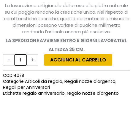
La lavorazione artigianale delle rose e la pietra naturale
su cui poggia rendono la creazione unica. Nel rispetto di
caratteristiche tecniche, qualità dei materiali e misure le
dimensioni possono variare di qualche millimetro
rendendo l’articolo ancora più esclusivo.
LA SPEDIZIONE AVVIENE ENTRO 5 GIORNI LAVORATIVI.
ALTEZZA 25 CM.
Regalo
nozze
-
+
AGGIUNGI AL CARRELLO
argento
con
COD
4078
rose
Articoli da regalo
Regali nozze d'argento
Categorie
,
,
in
Regali per Anniversari
porcellana
regalo anniversario
regalo nozze d'argento
Etichette
,
e
in
argento
quantità