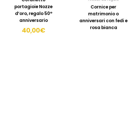
portagioie Nozze
Cornice per
d’oro, regalo 50°
matrimonio o
anniversario
anniversari con fedi e
rosa bianca
40,00
€
47,00
€
SCEGLI
OPZIONI
SCEGLI OPZIONI