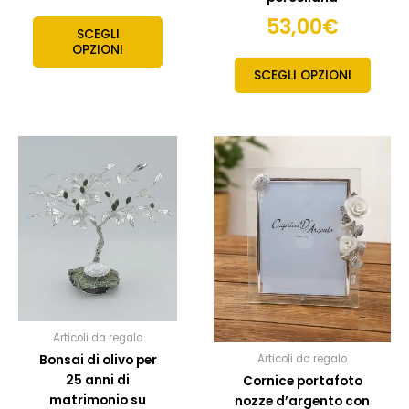
53,00
€
SCEGLI
OPZIONI
SCEGLI OPZIONI
Questo
prodotto
ha
più
varianti.
Le
opzioni
possono
essere
scelte
Articoli da regalo
nella
Bonsai di olivo per
Articoli da regalo
pagina
25 anni di
Cornice portafoto
del
matrimonio su
nozze d’argento con
prodotto