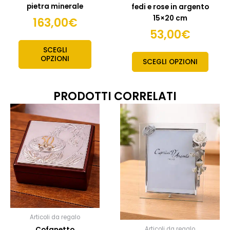
pietra minerale
fedi e rose in argento
15×20 cm
163,00
€
53,00
€
SCEGLI
OPZIONI
SCEGLI OPZIONI
PRODOTTI CORRELATI
Articoli da regalo
Cofanetto
Articoli da regalo