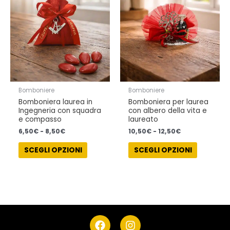
6,50€
10,50€
più
più
a
a
varianti.
varianti.
8,50€
12,50€
Le
Le
opzioni
opzioni
possono
possono
essere
essere
scelte
scelte
nella
nella
Bomboniere
Bomboniere
pagina
pagina
Bomboniera laurea in
Bomboniera per laurea
del
del
Ingegneria con squadra
con albero della vita e
prodotto
prodotto
e compasso
laureato
6,50
€
-
8,50
€
10,50
€
-
12,50
€
SCEGLI OPZIONI
SCEGLI OPZIONI
F
I