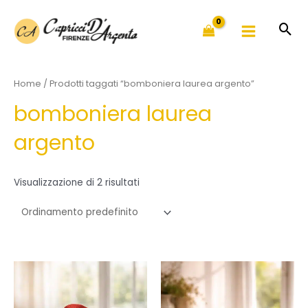
Vai
al
contenuto
Home
/ Prodotti taggati “bomboniera laurea argento”
bomboniera laurea
argento
Visualizzazione di 2 risultati
Fascia
Fascia
Questo
Questo
di
di
prodotto
prodotto
prezzo:
prezzo:
ha
ha
da
da