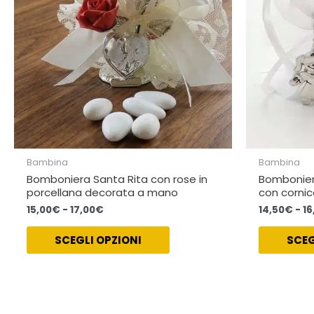
opzioni
possono
essere
scelte
nella
pagina
del
prodotto
Bambina
Bambina
Bomboniera Santa Rita con rose in
Bombonie
porcellana decorata a mano
con corni
15,00
€
-
17,00
€
14,50
€
-
16
SCEGLI OPZIONI
SCEG