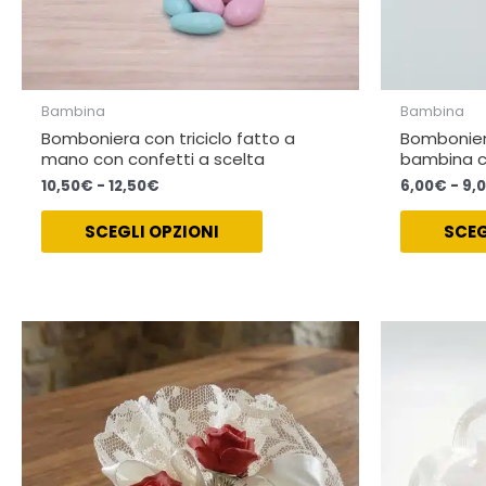
del
prodotto
Bambina
Bambina
Bomboniera con triciclo fatto a
Bombonier
mano con confetti a scelta
bambina c
10,50
€
-
12,50
€
6,00
€
-
9,
SCEGLI OPZIONI
SCEG
Fascia
Questo
di
prodotto
prezzo:
ha
da
15,00€
più
a
varianti.
17,00€
Le