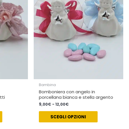
a
varianti.
varianti.
12,00€
Le
Le
opzioni
opzioni
possono
possono
essere
essere
scelte
scelte
nella
nella
pagina
pagina
del
del
prodotto
prodotto
Bambina
Bomboniera con angelo in
tti
porcellana bianca e stella argento
9,00
€
-
12,00
€
SCEGLI OPZIONI