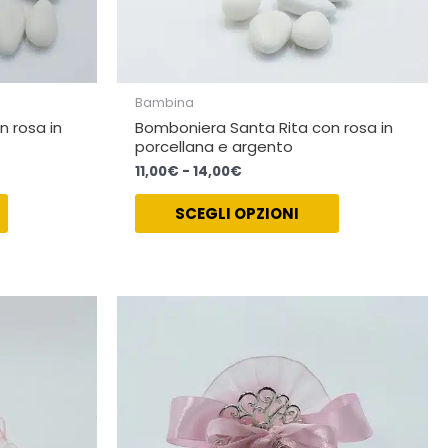
del
del
prodotto
prodotto
Bambina
 rosa in
Bomboniera Santa Rita con rosa in
porcellana e argento
11,00
€
-
14,00
€
SCEGLI OPZIONI
Fascia
Questo
Questo
di
prodotto
prodotto
prezzo:
ha
ha
da
11,50€
più
più
a
varianti.
varianti.
14,50€
Le
Le