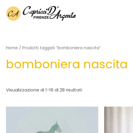
Vai
al
contenuto
Home
/ Prodotti taggati “bomboniera nascita”
bomboniera nascita
Visualizzazione di 1-16 di 28 risultati
Fascia
Questo
di
prodotto
prezzo:
ha
da
10,50€
più