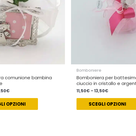
opzioni
possono
essere
scelte
nella
pagina
del
prodotto
Bomboniere
ra comunione bambina
Bomboniera per battesim
ce
ciuccio in cristallo e argen
,50
€
11,50
€
-
13,50
€
LI OPZIONI
SCEGLI OPZIONI