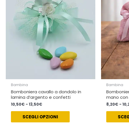
a
varianti.
13,50€
Le
opzioni
possono
essere
scelte
nella
pagina
del
prodotto
Bambina
Bambina
Bomboniera cavallo a dondolo in
Bomboniera
lamina d’argento e confetti
mano con 
10,50
€
-
13,50
€
8,20
€
-
10,
SCEGLI OPZIONI
SCEG