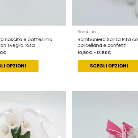
del
prodotto
Bambina
a nascita e battesimo
Bomboniera Santa Rita con
on sveglia rosa
porcellana e confetti
00
€
10,50
€
-
13,50
€
LI OPZIONI
SCEGLI OPZIONI
Fascia
Fascia
Questo
di
di
prodotto
prezzo:
prezzo:
ha
da
da
14,50€
11,50€
più
a
a
varianti.
16,50€
13,50€
Le