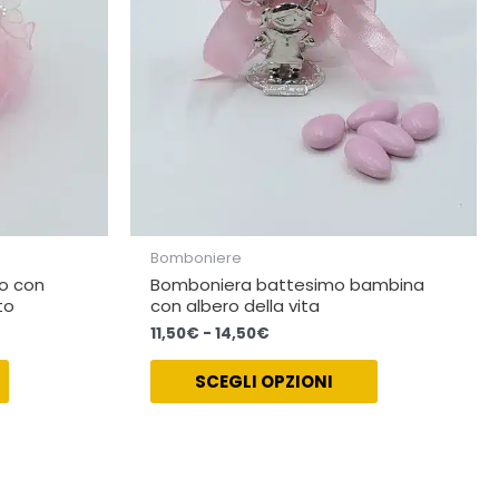
opzioni
opzioni
possono
possono
essere
essere
scelte
scelte
nella
nella
pagina
pagina
del
del
prodotto
prodotto
Bomboniere
o con
Bomboniera battesimo bambina
to
con albero della vita
11,50
€
-
14,50
€
SCEGLI OPZIONI