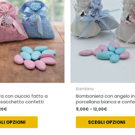
a
a
varianti.
10,20€
12,00€
Le
opzioni
possono
essere
scelte
nella
pagina
del
prodotto
Bambina
 con ciuccio fatto a
Bomboniera con angelo in
sacchetto confetti
porcellana bianca e confe
20
€
9,00
€
-
12,00
€
LI OPZIONI
SCEGLI OPZIONI