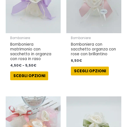
Le
Le
opzioni
opzioni
possono
possono
essere
essere
scelte
scelte
nella
nella
Bomboniere
Bomboniere
pagina
pagina
Bomboniera
Bomboniera con
del
del
matrimonio con
sacchetto organza con
prodotto
prodotto
sacchetto in organza
rose con brillantino
con rosa in raso
6,50
€
4,50
€
-
5,50
€
SCEGLI OPZIONI
SCEGLI OPZIONI
Fascia
Questo
Questo
di
prodotto
prodotto
prezzo:
ha
ha
da
4,50€
più
più
a
varianti.
varianti.
5,50€