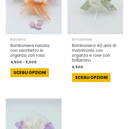
Le
Le
opzioni
opzioni
possono
possono
essere
essere
scelte
scelte
nella
nella
Bambina
Bomboniere
pagina
pagina
Bomboniera nascita
Bomboniera 40 anni di
del
del
con sacchetto in
matrimonio con
prodotto
prodotto
organza con rosa
organza e rose con
brillantino
4,50
€
-
5,50
€
6,50
€
SCEGLI OPZIONI
SCEGLI OPZIONI
Questo
prodotto
ha
più
varianti.