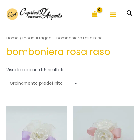
Vai
al
contenuto
Home
/ Prodotti taggati “bomboniera rosa raso”
bomboniera rosa raso
Visualizzazione di 5 risultati
Fascia
Questo
Questo
di
prodotto
prodotto
prezzo:
ha
ha
da
4,50€
più
più
a
varianti.
varianti.
5,50€