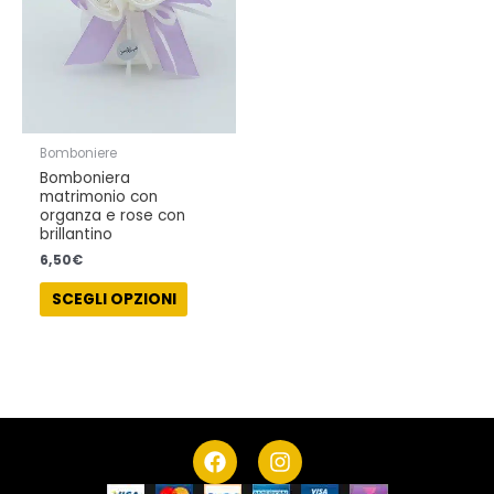
Le
opzioni
possono
essere
scelte
nella
Bomboniere
pagina
Bomboniera
del
matrimonio con
prodotto
organza e rose con
brillantino
6,50
€
SCEGLI OPZIONI
F
I
a
n
c
s