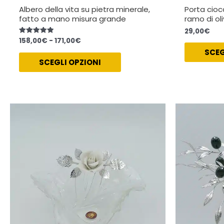
Albero della vita su pietra minerale,
Porta ciocc
fatto a mano misura grande
ramo di ol
29,00
€
158,00
€
-
171,00
€
Valutato
5.00
SCEG
su 5
SCEGLI OPZIONI