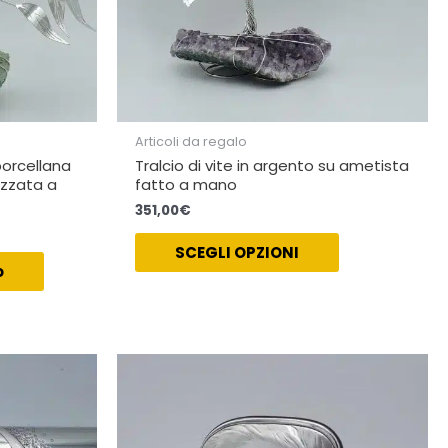
Articoli da regalo
porcellana
Tralcio di vite in argento su ametista
izzata a
fatto a mano
351,00
€
SCEGLI OPZIONI
o