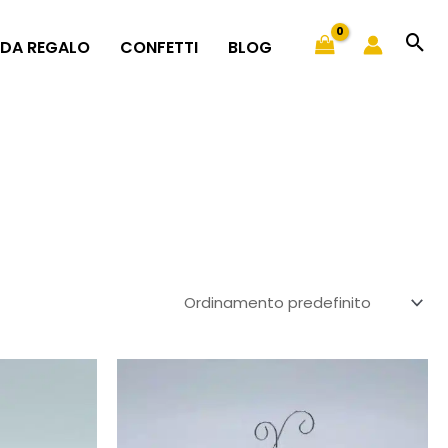
 DA REGALO
CONFETTI
BLOG
Questo
Questo
prodotto
prodotto
ha
ha
più
più