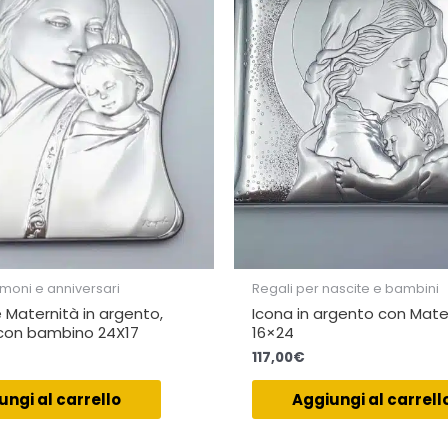
imoni e anniversari
Regali per nascite e bambini
Maternità in argento,
Icona in argento con Mate
on bambino 24X17
16×24
117,00
€
ungi al carrello
Aggiungi al carrell