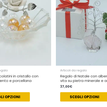
regalo
Articoli da regalo
olatini in cristallo con
Regalo di Natale con alber
gento e porcellana
vita su pietra minerale e 
37,00
€
LI OPZIONI
SCEGLI OPZIONI