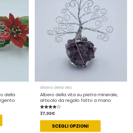
varianti.
varianti.
Le
Le
opzioni
opzioni
possono
possono
essere
essere
scelte
scelte
nella
nella
pagina
pagina
del
del
prodotto
prodotto
Albero della vita
o della
Albero della vita su pietra minerale,
argento
articolo da regalo fatto a mano
37,00
€
Valutato
4.00
su 5
SCEGLI OPZIONI