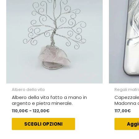
varianti.
122,00€
Le
opzioni
possono
essere
scelte
nella
pagina
del
prodotto
Albero della vita
Regali matr
Albero della vita fatto a mano in
Capezzale 
argento e pietra minerale.
Madonna c
110,00
€
-
122,00
€
117,00
€
SCEGLI OPZIONI
Aggi