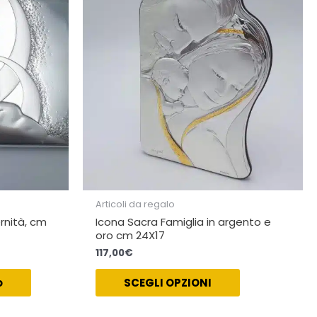
Articoli da regalo
rnità, cm
Icona Sacra Famiglia in argento e
oro cm 24X17
117,00
€
o
SCEGLI OPZIONI