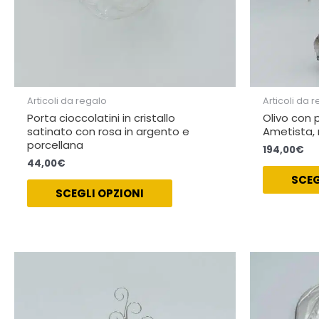
Articoli da regalo
Articoli da 
Porta cioccolatini in cristallo
Olivo con 
satinato con rosa in argento e
Ametista, 
porcellana
194,00
€
44,00
€
SCEG
SCEGLI OPZIONI
Fascia
Questo
di
prodotto
prezzo:
ha
da
110,00€
più
a