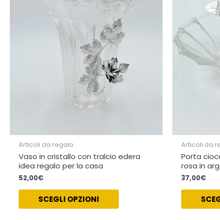
Articoli da regalo
Articoli da 
Vaso in cristallo con tralcio edera
Porta ciocc
idea regalo per la casa
rosa in ar
52,00
€
37,00
€
SCEGLI OPZIONI
SCEG