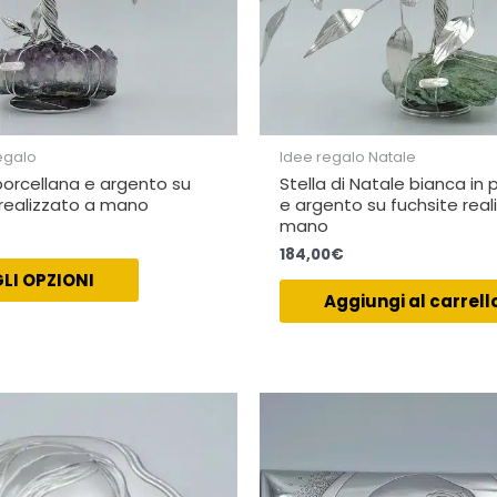
regalo
Idee regalo Natale
porcellana e argento su
Stella di Natale bianca in 
realizzato a mano
e argento su fuchsite real
mano
184,00
€
LI OPZIONI
Aggiungi al carrell