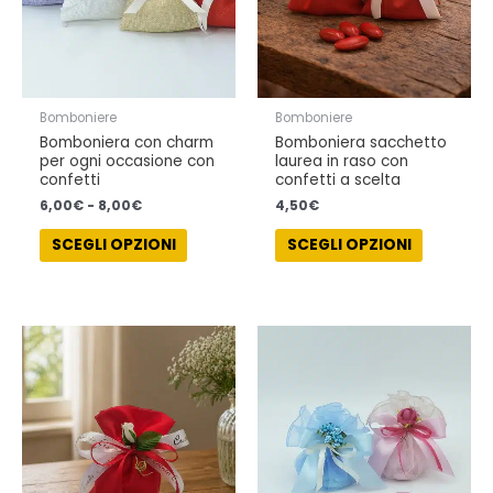
opzioni
opzioni
possono
possono
essere
essere
scelte
scelte
nella
nella
Bomboniere
Bomboniere
pagina
pagina
Bomboniera con charm
Bomboniera sacchetto
del
del
per ogni occasione con
laurea in raso con
prodotto
prodotto
confetti
confetti a scelta
6,00
€
-
8,00
€
4,50
€
SCEGLI OPZIONI
SCEGLI OPZIONI
Questo
Questo
prodotto
prodotto
ha
ha
più
più
varianti.
varianti.
Le
Le
opzioni
opzioni