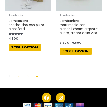
essere
essere
scelte
scelte
nella
nella
Bomboniere
Bomboniere
pagina
pagina
Bomboniera
Bomboniera
del
del
sacchettino con pizzo
matrimonio con
prodotto
prodotto
e confetti
ciondoli charm argento:
cuore, albero della vita
…
Valutato
4,50
€
5.00
6,50
€
-
9,50
€
su 5
SCEGLI OPZIONI
SCEGLI OPZIONI
1
2
3
→
F
I
a
n
c
s