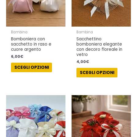
opzioni
opzioni
possono
possono
essere
essere
scelte
scelte
nella
nella
Bambina
Bambina
pagina
pagina
Bomboniera con
Sacchettino
del
del
sacchetto in raso e
bomboniera elegante
prodotto
prodotto
cuore argento
con decoro floreale in
vetro
6,00
€
4,00
€
SCEGLI OPZIONI
SCEGLI OPZIONI
Fascia
Questo
Questo
di
prodotto
prodotto
prezzo:
ha
ha
da
6,00€
più
più
a
varianti.
varianti.
8,00€
Le
Le