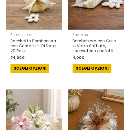
opzioni
possono
essere
scelte
nella
Bomboniere
Bambina
pagina
Sacchetto Bomboniera
Bomboniera con Calle
del
con Confetti – Offerta
in Vetro Soffiato,
prodotto
20 Pezzi
sacchettino confetti
74,00
€
4,00
€
SCEGLI OPZIONI
SCEGLI OPZIONI
Questo
Questo
prodotto
prodotto
ha
ha
più
più
varianti.
varianti.
Le
Le