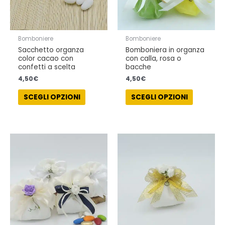
essere
essere
scelte
scelte
nella
nella
Bomboniere
Bomboniere
pagina
pagina
Sacchetto organza
Bomboniera in organza
del
del
color cacao con
con calla, rosa o
prodotto
prodotto
confetti a scelta
bacche
4,50
€
4,50
€
SCEGLI OPZIONI
SCEGLI OPZIONI
Questo
Questo
prodotto
prodotto
ha
ha
più
più
varianti.
varianti.
Le
Le
opzioni
opzioni
possono
possono