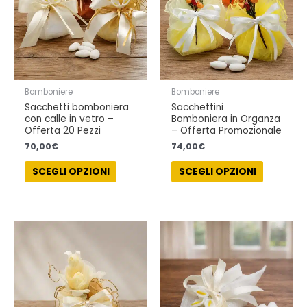
Bomboniere
Bomboniere
Sacchetti bomboniera
Sacchettini
con calle in vetro –
Bomboniera in Organza
Offerta 20 Pezzi
– Offerta Promozionale
70,00
€
74,00
€
SCEGLI OPZIONI
SCEGLI OPZIONI
Questo
prodotto
ha
più
varianti.
Le