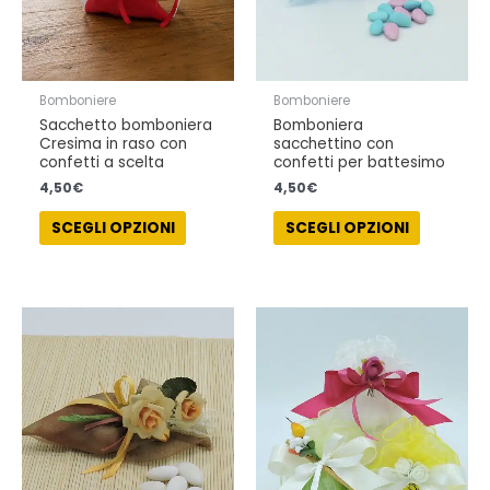
possono
possono
essere
essere
scelte
scelte
nella
nella
Bomboniere
Bomboniere
pagina
pagina
Sacchetto bomboniera
Bomboniera
del
del
Cresima in raso con
sacchettino con
prodotto
prodotto
confetti a scelta
confetti per battesimo
4,50
€
4,50
€
SCEGLI OPZIONI
SCEGLI OPZIONI
Questo
Questo
prodotto
prodotto
ha
ha
più
più
varianti.
varianti.
Le
Le
opzioni
opzioni
possono
possono