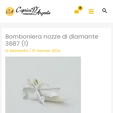
Vai
al
contenuto
Bomboniera nozze di diamante
3687 (1)
Di
Alessandra
/
15 Gennaio 2024