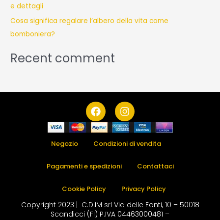
e dettagli
Cosa significa regalare l’albero della vita come
bomboniera?
Recent comment
F
I
a
n
c
s
e
t
b
a
Negozio
Condizioni di vendita
o
g
o
r
Pagamenti e spedizioni
Contattaci
k
a
m
Cookie Policy
Privacy Policy
Copyright 2023 | C.D.IM srl Via delle Fonti, 10 – 50018
Scandicci (FI) P.IVA 04463000481 –