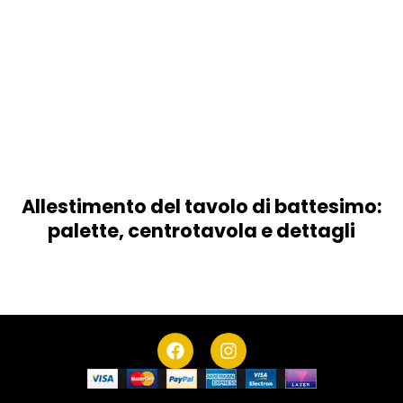
Allestimento del tavolo di battesimo:
palette, centrotavola e dettagli
F
I
a
n
c
s
e
t