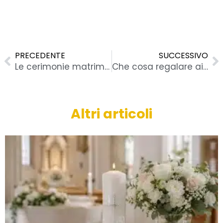
Precedente
S
PRECEDENTE
SUCCESSIVO
Le cerimonie matrimoniali da scegliere per le nozze
Che cosa regalare ai colleghi quando si va in pensione?
Altri articoli