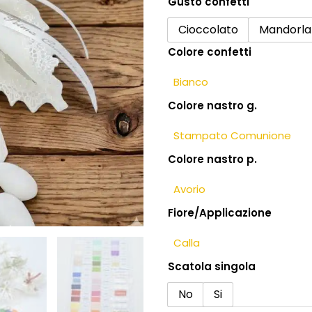
Gusto confetti
Bomboniera
comunione
Cioccolato
Mandorla
con
Colore confetti
spiga
di
grano
Colore nastro g.
e
elegante
centrino
quantità
Colore nastro p.
Fiore/Applicazione
Scatola singola
No
Si