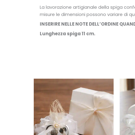
La lavorazione artigianale della spiga confe
misure le dimensioni possono variare di qu
INSERIRE NELLE NOTE DELL’ORDINE QUAN
Lunghezza spiga 11 cm.
Fascia
Questo
prodotto
di
ha
prezzo:
più
da
varianti.
8,00€
Le
a
opzioni
10,00€
possono