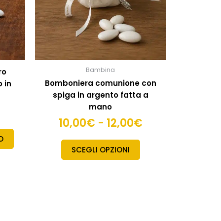
essere
scelte
nella
pagina
del
prodotto
Bambina
ro
Bomboniera comunione con
 in
spiga in argento fatta a
mano
10,00
€
-
12,00
€
O
SCEGLI OPZIONI