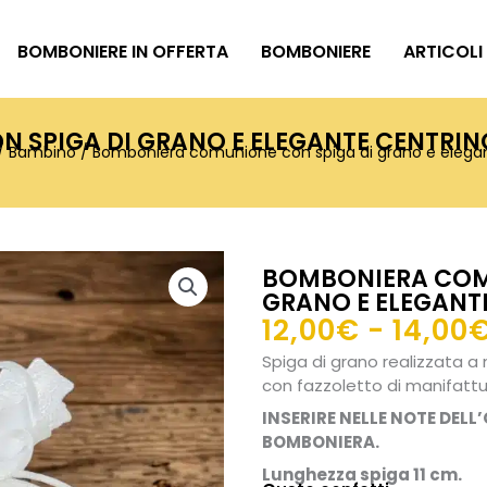
BOMBONIERE IN OFFERTA
BOMBONIERE
ARTICOLI
 SPIGA DI GRANO E ELEGANTE CENTRIN
/
Bambino
/ Bomboniera comunione con spiga di grano e elegan
BOMBONIERA COM
GRANO E ELEGANT
12,00
€
-
14,00
Spiga di grano realizzata 
con fazzoletto di manifattur
INSERIRE NELLE NOTE DELL
BOMBONIERA.
Lunghezza spiga 11 cm.