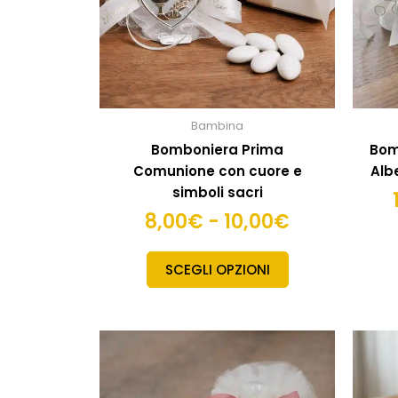
essere
scelte
nella
pagina
del
prodotto
Bambina
Bomboniera Prima
Bom
Comunione con cuore e
Albe
simboli sacri
8,00
€
-
10,00
€
SCEGLI OPZIONI
Fascia
Questo
prodotto
di
ha
prezzo: