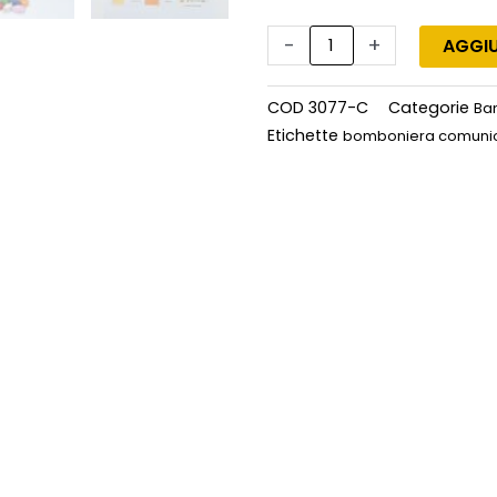
-
+
AGGIU
COD
3077-C
Categorie
Ba
Etichette
bomboniera comuni