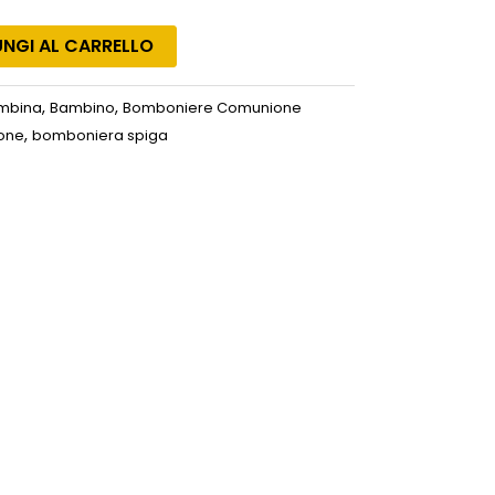
NGI AL CARRELLO
,
,
mbina
Bambino
Bomboniere Comunione
,
one
bomboniera spiga