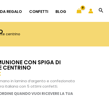
 DA REGALO
CONFETTI
BLOG
O
te centrino
UNIONE CON SPIGA DI
E CENTRINO
Fascia
€
di
a mano in lamina d’argento e confezionata
prezzo:
a italiana con 5 ottimi confetti.
da
’ORDINE QUANDO VUOI RICEVERE LA TUA
12,00€
a