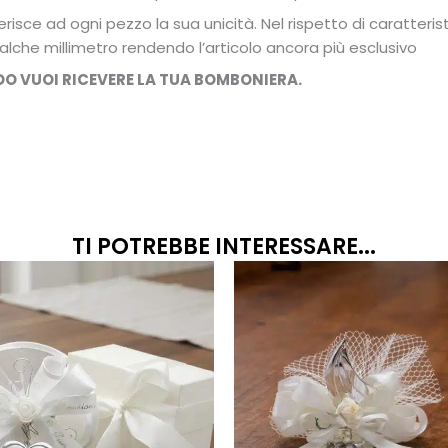
risce ad ogni pezzo la sua unicità. Nel rispetto di caratteris
alche millimetro rendendo l’articolo ancora più esclusivo
DO VUOI RICEVERE LA TUA BOMBONIERA.
TI POTREBBE INTERESSARE...
Fascia
Questo
prodotto
di
ha
prezzo:
più
da
varianti.
18,50€
Le
a
opzioni
20,50€
possono