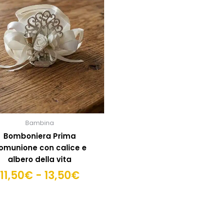
più
da
varianti.
11,50€
Le
a
opzioni
13,50€
possono
essere
scelte
nella
pagina
del
prodotto
Bambina
Bomboniera Prima
omunione con calice e
albero della vita
11,50
€
-
13,50
€
SCEGLI OPZIONI