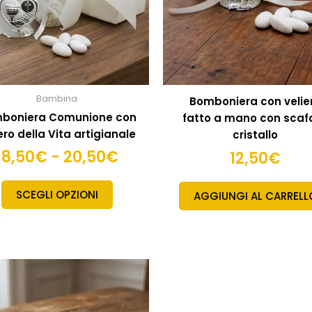
essere
scelte
nella
pagina
del
prodotto
Bambina
Bomboniera con velie
boniera Comunione con
fatto a mano con scafo
ro della Vita artigianale
cristallo
18,50
€
-
20,50
€
12,50
€
SCEGLI OPZIONI
AGGIUNGI AL CARRELL
Fascia
Questo
prodotto
di
ha
prezzo: