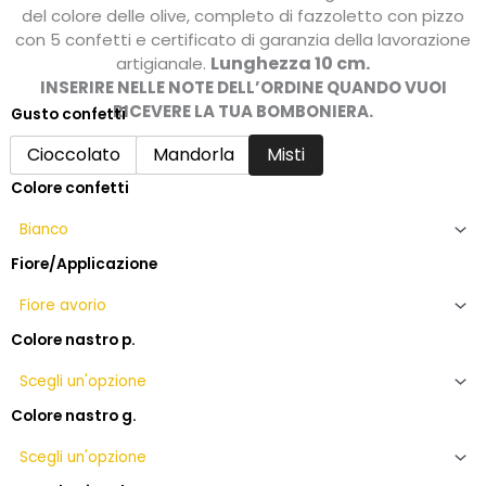
prezzo:
del colore delle olive, completo di fazzoletto con pizzo
da
con 5 confetti e certificato di garanzia della lavorazione
Lunghezza 10 cm.
artigianale.
13,50€
INSERIRE NELLE NOTE DELL’ORDINE QUANDO VUOI
a
RICEVERE LA TUA BOMBONIERA.
Gusto confetti
15,50€
Bomboniera
cresima
Cioccolato
Mandorla
Misti
con
Colore confetti
olivo
in
argento
fatto
Fiore/Applicazione
a
mano
quantità
Colore nastro p.
Colore nastro g.