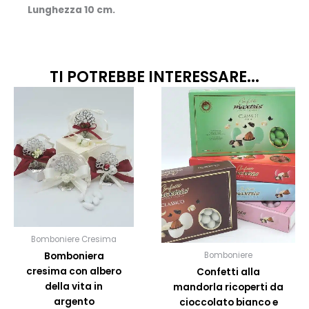
Lunghezza 10 cm.
TI POTREBBE INTERESSARE...
Fascia
Questo
Quest
prodotto
prodo
di
ha
ha
prezzo:
più
più
da
varianti.
variant
10,00€
Le
Le
opzioni
opzion
a
possono
posso
12,00€
essere
esser
scelte
scelte
Bomboniere Cresima
nella
nella
Bomboniera
Bomboniere
pagina
pagin
cresima con albero
Confetti alla
del
del
della vita in
mandorla ricoperti da
prodotto
prodo
argento
cioccolato bianco e