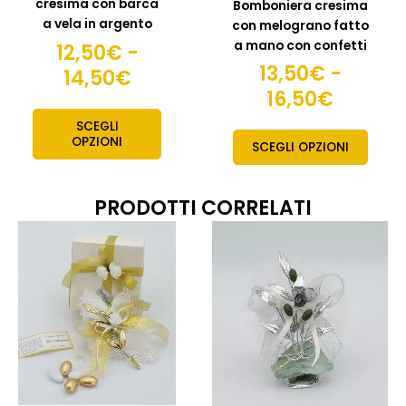
cresima con barca
Bomboniera cresima
del
del
a vela in argento
con melograno fatto
prodotto
prodo
a mano con confetti
12,50
€
-
13,50
€
-
14,50
€
16,50
€
SCEGLI
OPZIONI
SCEGLI OPZIONI
PRODOTTI CORRELATI
Fascia
Fas
Questo
Quest
prodotto
prodo
di
di
ha
ha
prezzo:
pre
più
più
da
da
varianti.
variant
15,50€
19,
Le
Le
a
a
opzioni
opzion
18,50€
possono
posso
21,
essere
esser