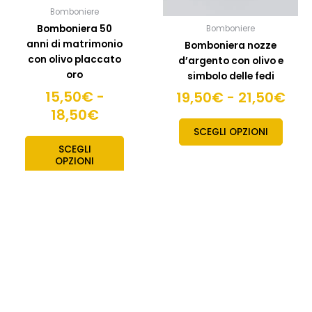
scelte
scelte
Bomboniere
nella
nella
Bomboniera 50
Bomboniere
pagina
pagin
anni di matrimonio
Bomboniera nozze
del
del
con olivo placcato
d’argento con olivo e
prodotto
prodo
oro
simbolo delle fedi
15,50
€
-
19,50
€
-
21,50
€
18,50
€
SCEGLI OPZIONI
SCEGLI
OPZIONI
Fascia
Fas
Questo
Quest
prodotto
prodo
di
di
ha
ha
prezzo:
pre
più
più
da
da
varianti.
variant
11,50€
13,
Le
Le
a
a
opzioni
opzion