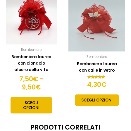
ha
ha
prezzo:
più
più
da
varianti.
variant
7,50€
Le
Le
opzioni
opzion
a
possono
posso
9,50€
essere
esser
scelte
scelte
Bomboniere
nella
nella
Bomboniera laurea
Bomboniere
pagina
pagin
con ciondolo
Bomboniera laurea
del
del
albero della vita
con calle in vetro
prodotto
prodo
7,50
€
-
4,30
€
Valutato
9,50
€
5.00
su 5
SCEGLI OPZIONI
SCEGLI
OPZIONI
PRODOTTI CORRELATI