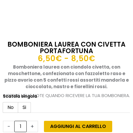
BOMBONIERA LAUREA CON CIVETTA
PORTAFORTUNA
Fascia
6,50
€
-
8,50
€
di
Bomboniera laurea con ciondolo civetta, con
prezzo:
moschettone, confezionato con fazzoletto raso e
da
pizzo avorio con 5 confetti rossi assortiti mandorla e
cioccolato, nastro e fiorellini rossi.
6,50€
a
INSERIRE NELLE NOTE QUANDO RICEVERE LA TUA BOMBONIERA.
Scatola singola
Bomboniera
8,50€
laurea
No
Si
con
civetta
portafortuna
-
+
AGGIUNGI AL CARRELLO
quantità