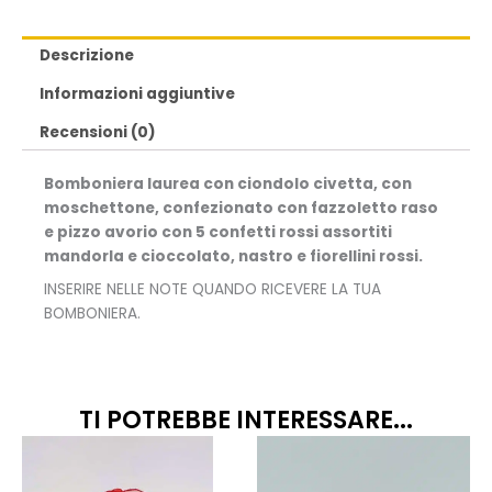
Descrizione
Informazioni aggiuntive
Recensioni (0)
Bomboniera laurea con ciondolo civetta, con
moschettone, confezionato con fazzoletto raso
e pizzo avorio con 5 confetti rossi assortiti
mandorla e cioccolato, nastro e fiorellini rossi.
INSERIRE NELLE NOTE QUANDO RICEVERE LA TUA
BOMBONIERA.
TI POTREBBE INTERESSARE...
Fascia
Questo
Quest
prodotto
prodo
di