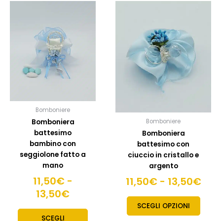
Fascia
Fas
Questo
Quest
prodotto
prodo
di
di
ha
ha
prezzo:
pre
più
più
da
da
varianti.
variant
11,50€
11,
Le
Le
a
a
opzioni
opzion
13,50€
possono
posso
13,
essere
esser
scelte
scelte
Bomboniere
nella
nella
Bomboniera
Bomboniere
pagina
pagin
battesimo
Bomboniera
del
del
bambino con
battesimo con
prodotto
prodo
seggiolone fatto a
ciuccio in cristallo e
mano
argento
11,50
€
-
11,50
€
-
13,50
€
13,50
€
SCEGLI OPZIONI
SCEGLI