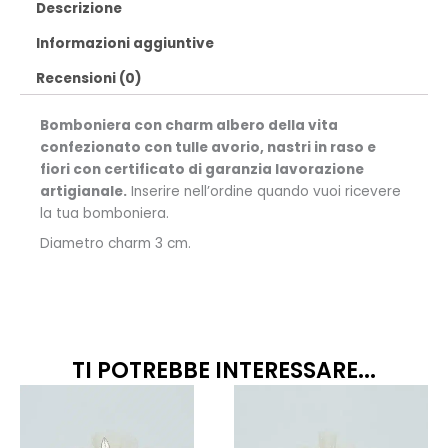
Descrizione
Informazioni aggiuntive
Recensioni (0)
Bomboniera con charm albero della vita
confezionato con tulle avorio, nastri in raso e
fiori con certificato di garanzia lavorazione
artigianale.
Inserire nell’ordine quando vuoi ricevere
la tua bomboniera.
Diametro charm 3 cm.
TI POTREBBE INTERESSARE...
Fascia
Fas
Questo
Quest
prodotto
prodo
di
di
ha
ha