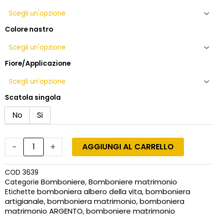
albero
della
vita
Colore nastro
quantità
Fiore/Applicazione
Scatola singola
No
Si
-
+
AGGIUNGI AL CARRELLO
COD
3639
Bomboniere
Bomboniere matrimonio
Categorie
,
bomboniera albero della vita
bomboniera
Etichette
,
artigianale
bomboniera matrimonio
bomboniera
,
,
matrimonio ARGENTO
bomboniere matrimonio
,