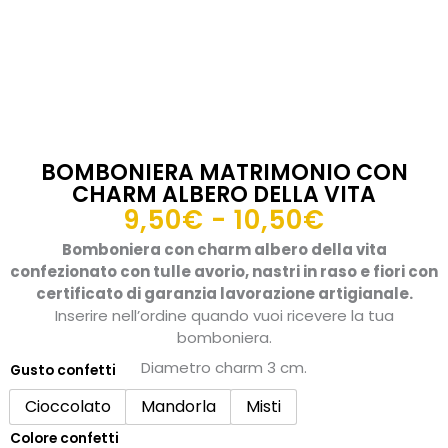
BOMBONIERA MATRIMONIO CON
CHARM ALBERO DELLA VITA
Fascia
9,50
€
-
10,50
€
di
Bomboniera con charm albero della vita
prezzo:
confezionato con tulle avorio, nastri in raso e fiori con
da
certificato di garanzia lavorazione artigianale.
Inserire nell’ordine quando vuoi ricevere la tua
9,50€
bomboniera.
a
Diametro charm 3 cm.
10,50€
Gusto confetti
Bomboniera
matrimonio
Cioccolato
Mandorla
Misti
con
Colore confetti
charm