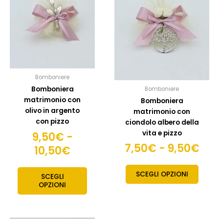
prezzo:
pre
più
più
da
da
varianti.
variant
9,50€
7,5
Le
Le
opzioni
opzion
a
a
possono
posso
10,50€
9,5
essere
esser
scelte
scelte
Bomboniere
nella
nella
Bomboniera
Bomboniere
pagina
pagin
matrimonio con
Bomboniera
del
del
olivo in argento
matrimonio con
prodotto
prodo
con pizzo
ciondolo albero della
vita e pizzo
9,50
€
-
7,50
€
-
9,50
€
10,50
€
SCEGLI OPZIONI
SCEGLI
OPZIONI