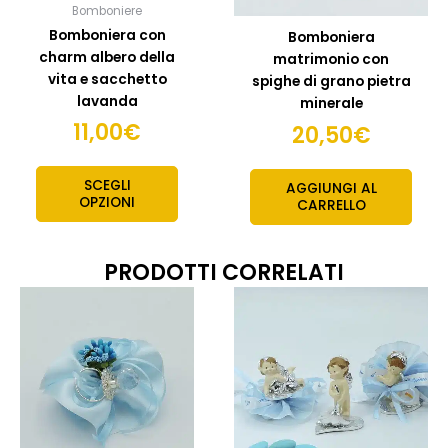
Bomboniere
nella
Bomboniera con
Bomboniera
pagina
charm albero della
matrimonio con
del
vita e sacchetto
spighe di grano pietra
prodotto
lavanda
minerale
11,00
€
20,50
€
SCEGLI
AGGIUNGI AL
OPZIONI
CARRELLO
PRODOTTI CORRELATI
Fascia
Fasc
Questo
Quest
prodotto
prodo
di
di
ha
ha
prezzo:
prez
più
più
da
da
varianti.
variant
11,50€
5,5
Le
Le
a
a
opzioni
opzion