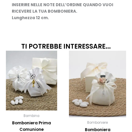
INSERIRE NELLE NOTE DELL’ORDINE QUANDO VUOI
RICEVERE LA TUA BOMBONIERA.
Lunghezza 12 cm.
TI POTREBBE INTERESSARE...
Fascia
Fascia
Questo
Quest
prodotto
prodo
di
di
ha
ha
prezzo:
prezzo
più
più
da
da
varianti.
variant
9,50€
8,50€
Le
Le
opzioni
opzion
a
a
possono
posso
11,50€
10,50€
essere
esser
scelte
scelte
Bambina
nella
nella
Bomboniera Prima
Bomboniere
pagina
pagin
Comunione
Bomboniera
del
del