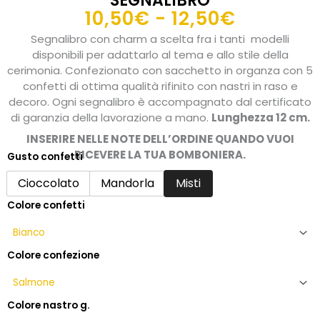
SEGNALIBRO
Fascia
10,50
€
-
12,50
€
di
Segnalibro con charm a scelta fra i tanti modelli
prezzo:
disponibili per adattarlo al tema e allo stile della
da
cerimonia. Confezionato con sacchetto in organza con 5
confetti di ottima qualità rifinito con nastri in raso e
10,50€
decoro. Ogni segnalibro è accompagnato dal certificato
a
di garanzia della lavorazione a mano.
Lunghezza 12 cm.
12,50€
INSERIRE NELLE NOTE DELL’ORDINE QUANDO VUOI
RICEVERE LA TUA BOMBONIERA.
Gusto confetti
Bomboniera
matrimonio
Cioccolato
Mandorla
Misti
sacchetto
Colore confetti
salmone
con
segnalibro
quantità
Colore confezione
Colore nastro g.