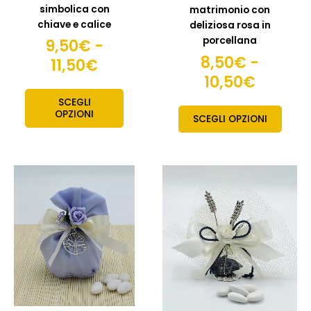
simbolica con
matrimonio con
prodotto
prodo
chiave e calice
deliziosa rosa in
porcellana
9,50
€
-
8,50
€
-
11,50
€
10,50
€
SCEGLI
OPZIONI
SCEGLI OPZIONI
Questo
prodotto
ha
più
varianti.
Le
opzioni
possono
essere
scelte