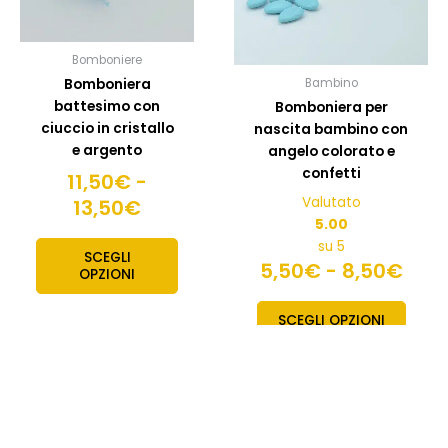
13,50€
possono
8,5
posso
essere
esser
scelte
scelte
Bomboniere
nella
nella
Bomboniera
Bambino
pagina
pagin
battesimo con
Bomboniera per
del
del
ciuccio in cristallo
nascita bambino con
prodotto
prodo
e argento
angelo colorato e
confetti
11,50
€
-
Valutato
13,50
€
5.00
su 5
SCEGLI
5,50
€
-
8,50
€
OPZIONI
SCEGLI OPZIONI
Fascia
Fascia
Questo
Quest
prodotto
prodo
di
di
ha
ha