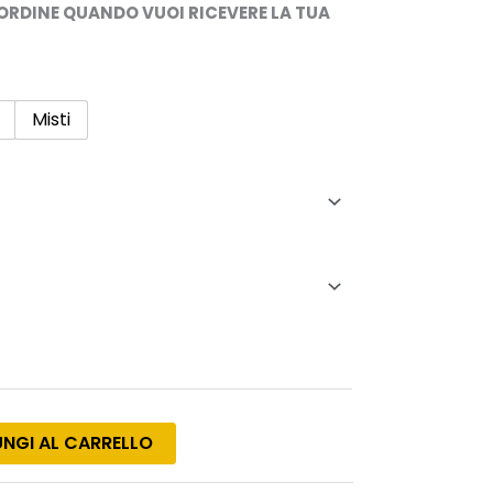
13,50€
’ORDINE QUANDO VUOI RICEVERE LA TUA
Misti
NGI AL CARRELLO