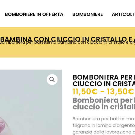
BOMBONIERE IN OFFERTA
BOMBONIERE
ARTICOLI
BAMBINA CON CIUCCIO IN CRISTALLO E
Bomboniera per battesimo bambina con ciuccio in cristallo e a
BOMBONIERA PER
CIUCCIO IN CRIST
11,50
€
-
13,50
€
Bomboniera per
ciuccio in crista
Bomboniera per battesimo ba
filigrana in lamina d’argent
garanzia della lavorazione a