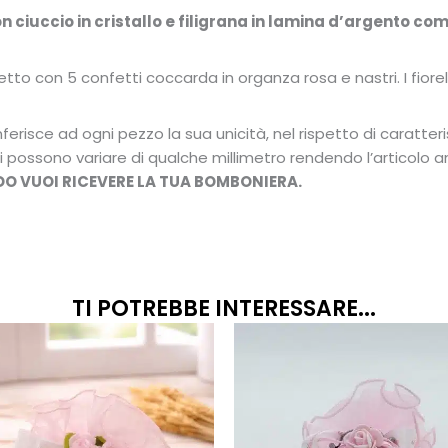
ciuccio in cristallo e
filigrana in lamina d’argento com
o con 5 confetti coccarda in organza rosa e nastri. I fiorell
erisce ad ogni pezzo la sua unicità, nel rispetto di caratteri
i possono variare di qualche millimetro rendendo l’articolo a
DO VUOI RICEVERE LA TUA BOMBONIERA.
TI POTREBBE INTERESSARE...
Fascia
Questo
prodotto
di
ha
prezzo:
più
da
varianti.
10,50€