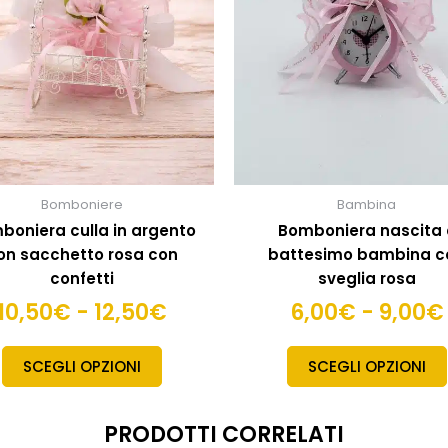
Le
a
opzioni
12,50€
possono
essere
scelte
nella
pagina
del
prodotto
Bomboniere
Bambina
boniera culla in argento
Bomboniera nascita 
on sacchetto rosa con
battesimo bambina c
confetti
sveglia rosa
10,50
€
-
12,50
€
6,00
€
-
9,00
€
SCEGLI OPZIONI
SCEGLI OPZIONI
PRODOTTI CORRELATI