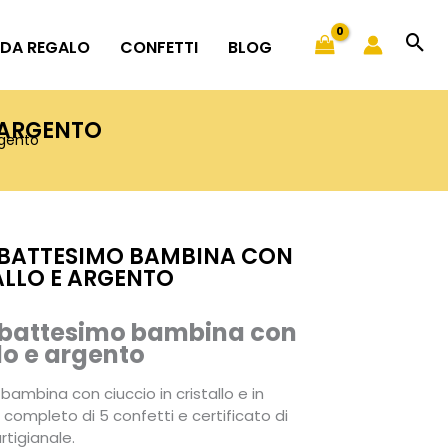
 DA REGALO
CONFETTI
BLOG
 ARGENTO
rgento
 BATTESIMO BAMBINA CON
ALLO E ARGENTO
Fascia
di
 battesimo bambina con
prezzo:
llo e argento
da
mbina con ciuccio in cristallo e in
11,50€
o completo di 5 confetti e certificato di
a
rtigianale.