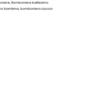
,
niere
Bomboniere battesimo
,
imo bambina
bomboniera ciuccio