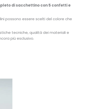
pleto di sacchettino con 5 confetti e
ini possono essere scelti del colore che
stiche tecniche, qualità dei materiali e
ncora più esclusivo.
Fascia
Questo
prodotto
di
ha
prezzo:
più
da
varianti.
6,00€