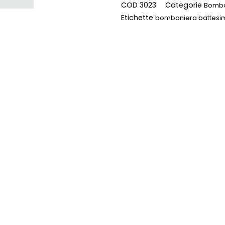
COD
3023
Categorie
Bombo
Etichette
bomboniera battes