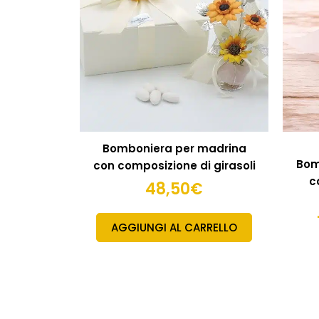
Bomboniera per madrina
Bom
con composizione di girasoli
c
48,50
€
AGGIUNGI AL CARRELLO