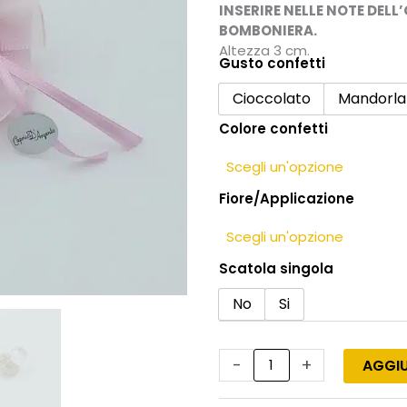
INSERIRE NELLE NOTE DELL
BOMBONIERA.
Altezza 3 cm.
Gusto confetti
Bomboniera
per
Cioccolato
Mandorla
battesimo
Colore confetti
bambina
con
ciuccio
Fiore/Applicazione
in
cristallo
e
argento
Scatola singola
quantità
No
Si
-
+
AGGIU