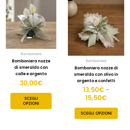
di
ha
ha
prezzo
più
più
da
varianti.
variant
13,50€
Le
Le
opzioni
opzion
a
possono
posso
15,50€
essere
esser
scelte
scelte
Bomboniere
nella
nella
Bomboniera nozze
Bomboniere
pagina
pagin
di smeraldo con
Bomboniera nozze di
del
del
calle e argento
smeraldo con olivo in
prodotto
prodo
argento e confetti
30,00
€
13,50
€
-
15,50
€
SCEGLI
OPZIONI
SCEGLI OPZIONI