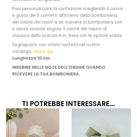
Puoi personalizzare la confezione scegliendo il colore
e gusto dei 5 confetti all’interno della bomboniera,
del colore dei nastri e se ricevere la bomboniera con
o senza scatola singola. Il colore del nastro di
chiusura della scatola è in linea con le opzioni scelte.
Segnaposto con ottimi confetti nel nostro
catalogo,
clicca qui
.
Lunghezza 10 cm.
INSERIRE NELLE NOTE DELL’ORDINE QUANDO
RICEVERE LA TUA BOMBONIERA.
TI POTREBBE INTERESSARE...
Fascia
Questo
prodotto
di
ha
prezzo:
più