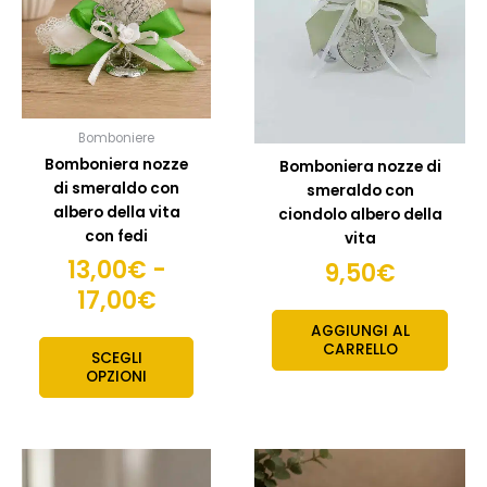
da
varianti.
13,00€
Le
opzioni
a
possono
17,00€
essere
scelte
Bomboniere
nella
Bomboniera nozze
Bomboniera nozze di
pagina
di smeraldo con
smeraldo con
del
albero della vita
ciondolo albero della
prodotto
con fedi
vita
13,00
€
-
9,50
€
17,00
€
AGGIUNGI AL
CARRELLO
SCEGLI
OPZIONI
Fascia
Questo
Quest
prodotto
prodo