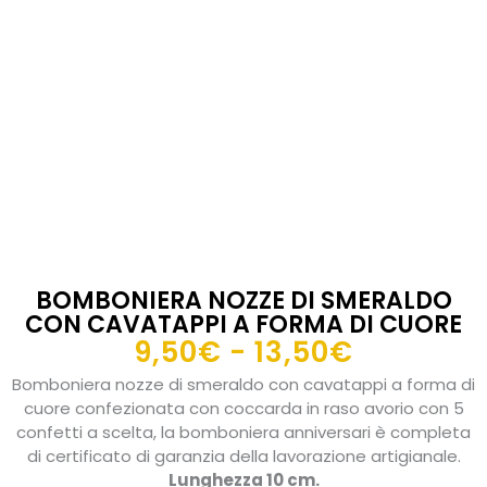
BOMBONIERA NOZZE DI SMERALDO
CON CAVATAPPI A FORMA DI CUORE
Fascia
9,50
€
-
13,50
€
di
Bomboniera nozze di smeraldo con cavatappi a forma di
prezzo:
cuore confezionata con coccarda in raso avorio con 5
da
confetti a scelta, la bomboniera anniversari è completa
di certificato di garanzia della lavorazione artigianale.
9,50€
Lunghezza 10 cm.