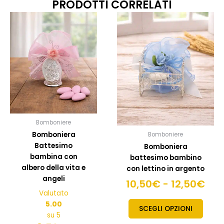
PRODOTTI CORRELATI
Fascia
Fas
Questo
Quest
prodotto
prodo
di
di
ha
ha
prezzo:
pre
più
più
da
da
varianti.
variant
18,50€
10,
Le
Le
a
a
opzioni
opzion
20,50€
possono
posso
12,
essere
esser
scelte
scelte
Bomboniere
nella
nella
Bomboniera
Bomboniere
pagina
pagin
Battesimo
Bomboniera
del
del
bambina con
battesimo bambino
prodotto
prodo
albero della vita e
con lettino in argento
angeli
10,50
€
-
12,50
€
Valutato
5.00
SCEGLI OPZIONI
su 5