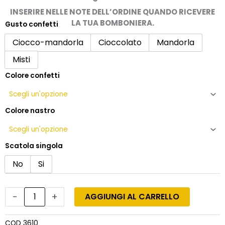
a
INSERIRE NELLE NOTE DELL’ORDINE QUANDO RICEVERE
13,50€
LA TUA BOMBONIERA.
Gusto confetti
Bomboniera
nozze
Ciocco-mandorla
Cioccolato
Mandorla
di
Misti
smeraldo
con
Colore confetti
cavatappi
a
forma
Colore nastro
di
cuore
quantità
Scatola singola
No
Si
-
+
AGGIUNGI AL CARRELLO
COD
3610