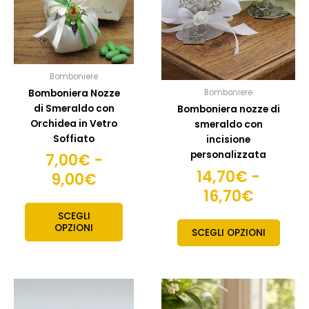
7,00€
14,70€
Le
Le
opzioni
opzion
a
a
possono
posso
9,00€
16,70€
essere
esser
scelte
scelte
Bomboniere
nella
nella
Bomboniera Nozze
Bomboniere
pagina
pagin
di Smeraldo con
Bomboniera nozze di
del
del
Orchidea in Vetro
smeraldo con
prodotto
prodo
Soffiato
incisione
personalizzata
7,00
€
-
14,70
€
-
9,00
€
16,70
€
SCEGLI
OPZIONI
SCEGLI OPZIONI
Fascia
Fascia
Questo
Quest
prodotto
prodo
di
di