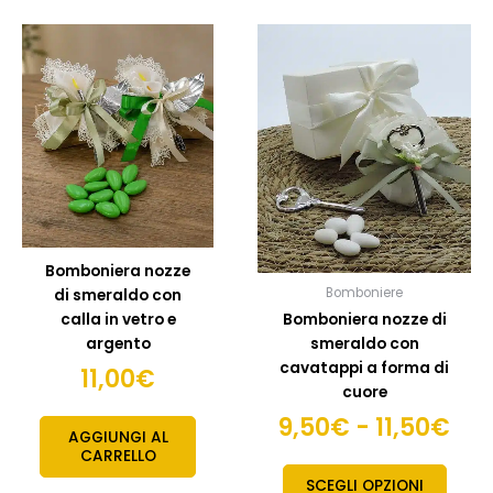
Fas
Quest
prodo
di
ha
pre
più
da
variant
9,5
Le
opzion
a
posso
11,
esser
scelte
Bomboniera nozze
nella
Bomboniere
di smeraldo con
pagin
calla in vetro e
Bomboniera nozze di
del
argento
smeraldo con
prodo
cavatappi a forma di
11,00
€
cuore
9,50
€
-
11,50
€
AGGIUNGI AL
CARRELLO
SCEGLI OPZIONI