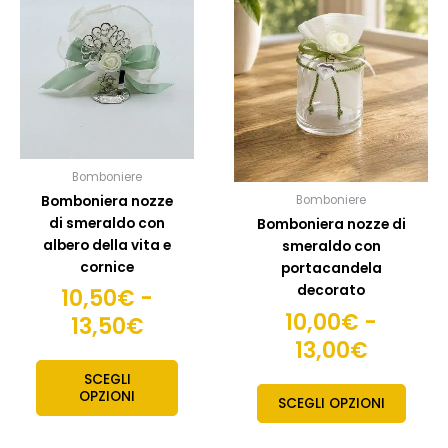
ha
ha
prezzo:
prezzo
più
più
da
da
varianti.
variant
10,50€
10,00€
Le
Le
opzioni
opzion
a
a
possono
posso
13,50€
13,00€
essere
esser
scelte
scelte
Bomboniere
nella
nella
Bomboniera nozze
Bomboniere
pagina
pagin
di smeraldo con
Bomboniera nozze di
del
del
albero della vita e
smeraldo con
prodotto
prodo
cornice
portacandela
decorato
10,50
€
-
10,00
€
-
13,50
€
13,00
€
SCEGLI
OPZIONI
SCEGLI OPZIONI