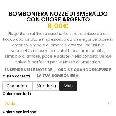
BOMBONIERA NOZZE DI SMERALDO
CON CUORE ARGENTO
6,00
€
Elegante e raffinato sacchetto in raso chiuso da un
fiocco coordinato e impreziosito da un elegante cuore in
Inclusi nel
argento, simbolo di amore e affetto.
sacchetto i classici 5 confetti di ottima qualità,
simbolo di amore, pace e salute. Nella tonalità verde
salvia è perfetta per le Nozze di Smeraldo.
INSERIRE NELLE NOTE DELL’ORDINE QUANDO RICEVERE
LA TUA BOMBONIERA.
Gusto confetti
Bomboniera
Nozze
Cioccolato
Mandorla
Misti
di
Colore confetti
Smeraldo
con
cuore
argento
Colore confezione