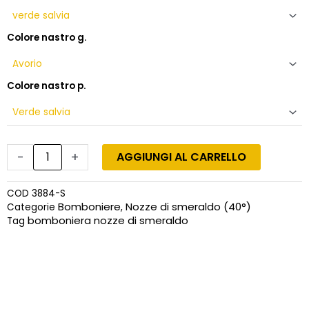
quantità
Colore nastro g.
Colore nastro p.
-
+
AGGIUNGI AL CARRELLO
COD
3884-S
Bomboniere
Nozze di smeraldo (40°)
Categorie
,
bomboniera nozze di smeraldo
Tag