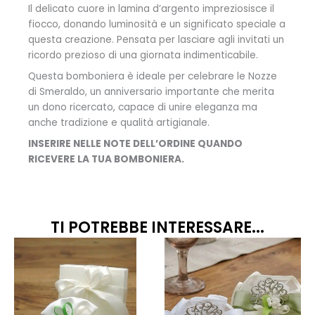
Il delicato cuore in lamina d’argento impreziosisce il
fiocco, donando luminosità e un significato speciale a
questa creazione. Pensata per lasciare agli invitati un
ricordo prezioso di una giornata indimenticabile.
Questa bomboniera è ideale per celebrare le Nozze
di Smeraldo, un anniversario importante che merita
un dono ricercato, capace di unire eleganza ma
anche tradizione e qualità artigianale.
INSERIRE NELLE NOTE DELL’ORDINE QUANDO
RICEVERE LA TUA BOMBONIERA.
TI POTREBBE INTERESSARE...
Fascia
Fascia
Questo
Quest
prodotto
prodo
di
di
ha
ha
prezzo:
prezzo
più
più
da
da
varianti.
variant