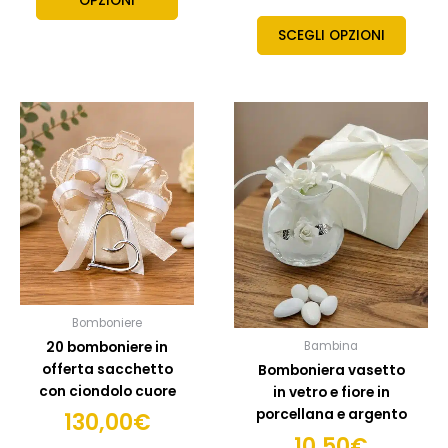
OPZIONI
SCEGLI OPZIONI
Questo
Quest
prodotto
prodo
ha
ha
più
più
varianti.
variant
Le
Le
opzioni
opzion
possono
posso
essere
esser
scelte
scelte
Bomboniere
nella
nella
20 bomboniere in
Bambina
pagina
pagin
offerta sacchetto
Bomboniera vasetto
del
del
con ciondolo cuore
in vetro e fiore in
prodotto
prodo
porcellana e argento
130,00
€
10,50
€