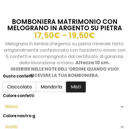
BOMBONIERA MATRIMONIO CON
MELOGRANO IN ARGENTO SU PIETRA
Fascia
17,50
€
-
19,50
€
di
Melograno in lamina d’argento su pietra minerale fatto
prezzo:
artigianalmente confezionato con fazzoletto avorio con
da
5 confetti e accompagnato dal certificato di garanzia
Altezza 10 cm.
della lavorazione a mano.
17,50€
INSERIRE NELLE NOTE DELL’ORDINE QUANDO VUOI
a
RICEVERE LA TUA BOMBONIERA.
Gusto confetti
19,50€
Bomboniera
matrimonio
Cioccolato
Mandorla
Misti
con
Colore confetti
melograno
in
argento
su
Colore nastro g.
pietra
quantità