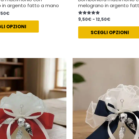
 in argento fatto a mano
melograno in argento fat
,50
€
9,50
€
-
12,50
€
Valutato
5.00
LI OPZIONI
su 5
SCEGLI OPZIONI
Fascia
Fascia
Questo
di
di
prodotto
prezzo:
prezzo:
ha
da
da
9,50€
9,50€
più
a
a
varianti.
11,50€
13,50€
Le
opzioni
possono
essere
scelte
nella