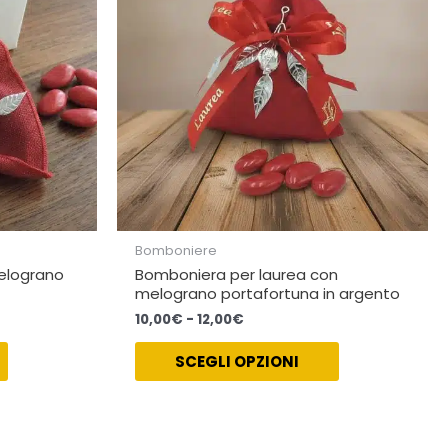
opzioni
opzioni
possono
possono
essere
essere
scelte
scelte
nella
nella
pagina
pagina
del
del
prodotto
prodotto
Bomboniere
elograno
Bomboniera per laurea con
melograno portafortuna in argento
10,00
€
-
12,00
€
SCEGLI OPZIONI