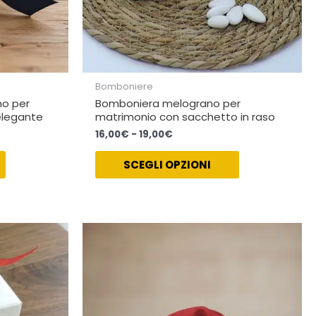
pagina
pagina
del
del
prodotto
prodotto
Bomboniere
o per
Bomboniera melograno per
elegante
matrimonio con sacchetto in raso
16,00
€
-
19,00
€
SCEGLI OPZIONI
Fascia
Questo
Questo
di
prodotto
prodotto
prezzo:
ha
ha
da
10,00€
più
più
a
varianti.
varianti.
12,00€
Le
Le