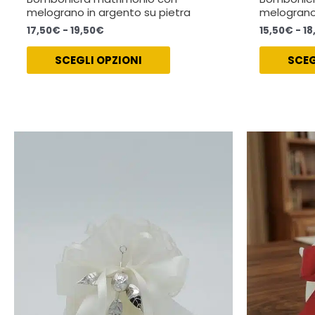
melograno in argento su pietra
melograno
17,50
€
-
19,50
€
15,50
€
-
18
SCEGLI OPZIONI
SCEG
Fascia
Questo
di
prodotto
prezzo:
ha
da
9,50€
più
a
varianti.
12,50€
Le
opzioni
possono
essere
scelte
nella