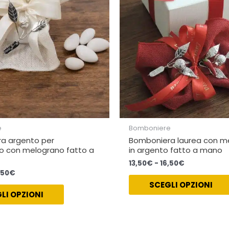
opzioni
possono
essere
scelte
nella
pagina
del
prodotto
e
Bomboniere
a argento per
Bomboniera laurea con m
o con melograno fatto a
in argento fatto a mano
13,50
€
-
16,50
€
,50
€
SCEGLI OPZIONI
LI OPZIONI