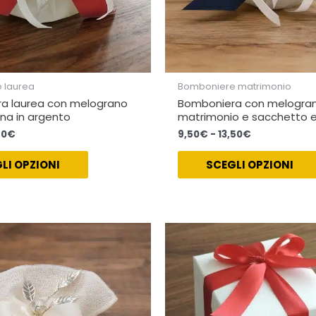
pagina
del
prodotto
 laurea
Bomboniere matrimonio
a laurea con melograno
Bomboniera con melogran
na in argento
matrimonio e sacchetto 
50
€
9,50
€
-
13,50
€
LI OPZIONI
SCEGLI OPZIONI
Fascia
Fascia
Questo
di
di
prodotto
prezzo:
prezzo:
ha
da
da
13,50€
13,50€
più
a
a
varianti.
16,50€
16,50€
Le