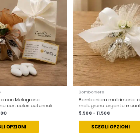
a
a
varianti.
11,00€
11,50€
Le
opzioni
possono
essere
scelte
nella
pagina
del
prodotto
e
Bomboniere
a con Melograno
Bomboniera matrimonio 
na con colori autunnali
melograno argento e conf
00
€
9,50
€
-
11,50
€
LI OPZIONI
SCEGLI OPZIONI