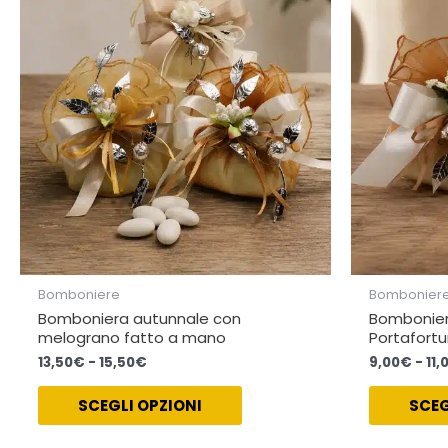
a
varianti.
15,50€
Le
opzioni
possono
essere
scelte
nella
pagina
del
prodotto
Bomboniere
Bombonier
Bomboniera autunnale con
Bombonier
melograno fatto a mano
Portafortu
13,50
€
-
15,50
€
9,00
€
-
11,
SCEGLI OPZIONI
SCEG