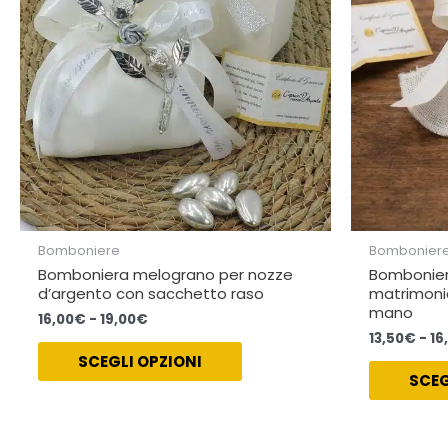
opzioni
possono
essere
scelte
nella
pagina
del
prodotto
Bomboniere
Bombonier
Bomboniera melograno per nozze
Bombonier
d’argento con sacchetto raso
matrimoni
mano
16,00
€
-
19,00
€
13,50
€
-
16
SCEGLI OPZIONI
SCEG