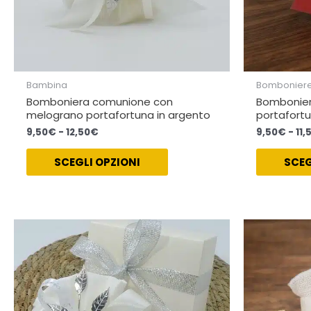
pagina
del
prodotto
Bambina
Bomboniere
Bomboniera comunione con
Bombonier
melograno portafortuna in argento
portafortu
9,50
€
-
12,50
€
9,50
€
-
11,
SCEGLI OPZIONI
SCEG
Fascia
Questo
di
prodotto
prezzo:
ha
da
16,00€
più
a
varianti.
19,00€
Le