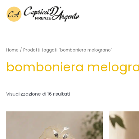
Vai
al
contenuto
Home
/ Prodotti taggati “bomboniera melograno”
bomboniera melogr
Visualizzazione di 16 risultati
Fascia
Questo
di
prodotto
prezzo:
ha
da
13,50€
più