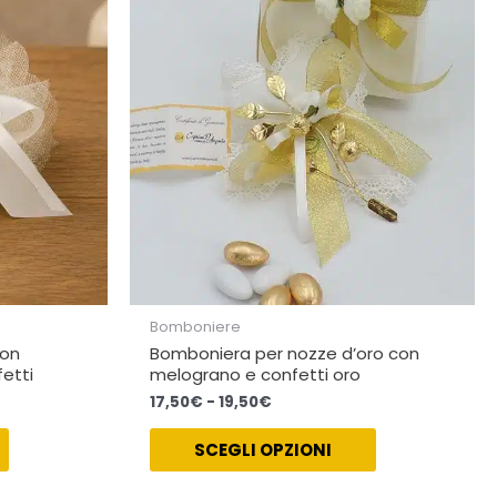
a
varianti.
varianti.
19,50€
Le
Le
opzioni
opzioni
possono
possono
essere
essere
scelte
scelte
nella
nella
pagina
pagina
del
del
prodotto
prodotto
Bomboniere
con
Bomboniera per nozze d’oro con
etti
melograno e confetti oro
17,50
€
-
19,50
€
SCEGLI OPZIONI