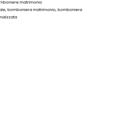
mboniere matrimonio
,
,
ale
bomboniera matrimonio
bomboniera
alizzata