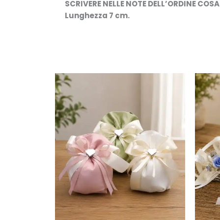
SCRIVERE NELLE NOTE DELL’ORDINE COSA
Lunghezza 7 cm.
Questo
prodotto
ha
più
varianti.
Le
opzioni
possono
essere
scelte
nella
pagina
del