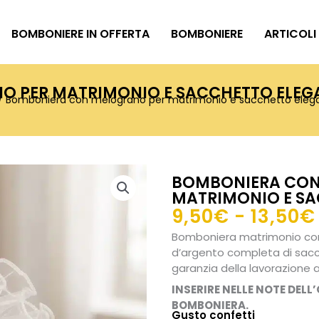
BOMBONIERE IN OFFERTA
BOMBONIERE
ARTICOLI
 PER MATRIMONIO E SACCHETTO ELEG
/ Bomboniera con melograno per matrimonio e sacchetto eleg
BOMBONIERA CON
MATRIMONIO E SA
9,50
€
-
13,50
€
Bomboniera matrimonio con
d’argento completa di sacch
garanzia della lavorazione a
INSERIRE NELLE NOTE DELL
BOMBONIERA.
Gusto confetti