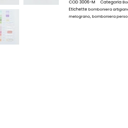
COD
3006-M
Categoria
Bo
Etichette
bomboniera artigian
,
melograno
bomboniera person