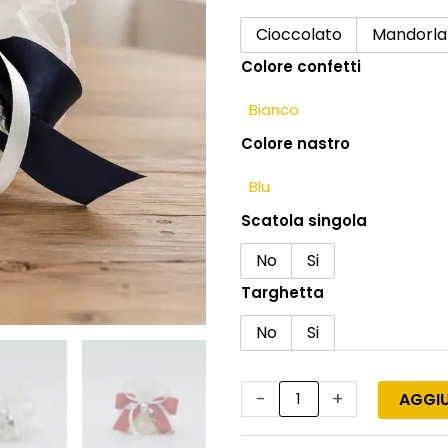
Bomboniera
con
Cioccolato
Mandorla
melograno
Colore confetti
per
matrimonio
e
Colore nastro
sacchetto
elegante
quantità
Scatola singola
No
Si
Targhetta
No
Si
-
+
AGGIU