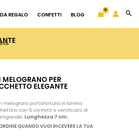
 DA REGALO
CONFETTI
BLOG
ANTE
ante
 MELOGRANO PER
CCHETTO ELEGANTE
Fascia
di
 melograno portafortuna in lamina
prezzo:
ettino con 5 confetti e certificato di
da
Lunghezza 7 cm.
rtigianale.
9,50€
’ORDINE QUANDO VUOI RICEVERE LA TUA
a