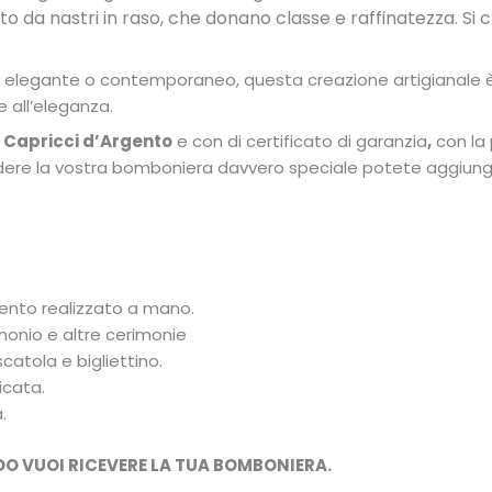
to da nastri in raso, che donano classe e raffinatezza. Si 
co, elegante o contemporaneo, questa creazione artigianale 
e all’eleganza.
a
Capricci d’Argento
e con di certificato di garanzia
,
con la 
endere la vostra bomboniera davvero speciale potete aggiun
gento realizzato a mano.
onio e altre cerimonie
catola e bigliettino.
icata.
.
DO VUOI RICEVERE LA TUA BOMBONIERA.