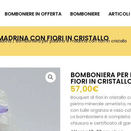
BOMBONIERE IN OFFERTA
BOMBONIERE
ARTICOLI
ADRINA CON FIORI IN CRISTALLO
adrina
/ Bomboniera per padrino e madrina con fiori in cristallo
BOMBONIERA PER 
FIORI IN CRISTALL
57,00
€
Bouquet di fiori in cristallo
pietra minerale ametista, r
con tulle organza e raso colo
La bomboniera è completa 5
chiusura e certificato di gar