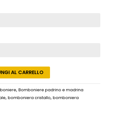
NGI AL CARRELLO
,
boniere
Bomboniere padrino e madrina
,
,
ale
bomboniera cristallo
bomboniera