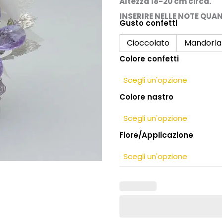
Altezza 18-20 cm circa.
INSERIRE NELLE NOTE QUA
Gusto confetti
Bomboniera
per
Cioccolato
Mandorla
padrino
Colore confetti
e
madrina
con
Colore nastro
fiori
in
cristallo
quantità
Fiore/Applicazione