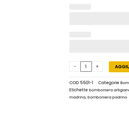
-
+
AGGIU
COD
5501-1
Categorie
Bom
Etichette
bomboniera artigian
,
madrina
bomboniera padrino