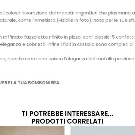
ticolosa lavorazione dei maestri argentieri che plasmano a man
turale, come l’Ametista (visibile in foto), nota per le sue s
raffinato fazzoletto rifinito in pizzo, con i classici 5 confetti
ganza e sobrietà. Infine i fiori in cristallo sono completi di
, questa creazione unisce l’eleganza del metallo prezioso al
VERE LA TUA BOMBONIERA.
TI POTREBBE INTERESSARE...
PRODOTTI CORRELATI
Fascia
Questo