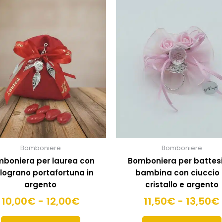
di
prodotto
ha
prezzo:
più
da
varianti.
10,00€
Le
a
opzioni
12,00€
possono
essere
scelte
nella
pagina
del
prodotto
Bomboniere
Bomboniere
boniera per laurea con
Bomboniera per batte
ograno portafortuna in
bambina con ciuccio 
argento
cristallo e argento
10,00
€
-
12,00
€
11,50
€
-
13,50
€