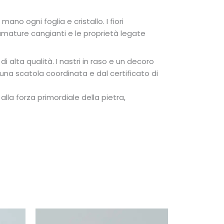
o ogni foglia e cristallo. I fiori
fumature cangianti e le proprietà legate
 di alta qualità.
I nastri in raso e un decoro
 una scatola coordinata e dal certificato di
la forza primordiale della pietra,
Fascia
Fascia
Questo
Questo