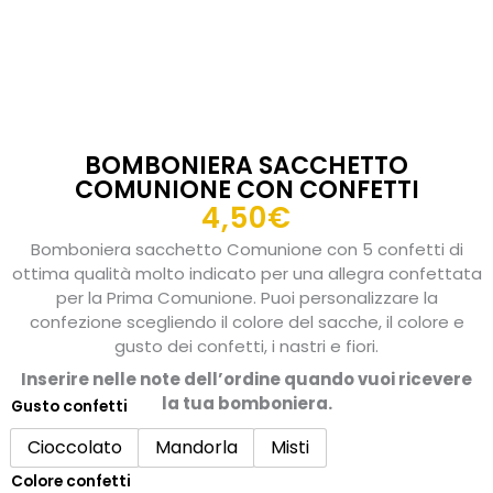
BOMBONIERA SACCHETTO
COMUNIONE CON CONFETTI
4,50
€
Bomboniera sacchetto Comunione con 5 confetti di
ottima qualità molto indicato per una allegra confettata
per la Prima Comunione. Puoi personalizzare la
confezione scegliendo il colore del sacche, il colore e
gusto dei confetti, i nastri e fiori.
Inserire nelle note dell’ordine quando vuoi ricevere
la tua bomboniera.
Gusto confetti
Bomboniera
sacchetto
Cioccolato
Mandorla
Misti
comunione
Colore confetti
con