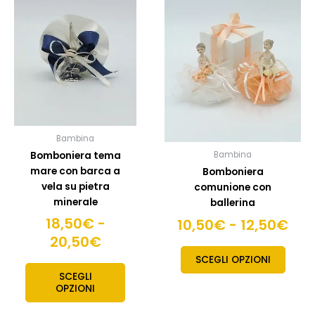
prodotto
prodo
di
di
ha
ha
prezzo:
pre
più
più
da
da
varianti.
variant
18,50€
10,
Le
Le
a
a
opzioni
opzion
20,50€
possono
posso
12,
essere
esser
scelte
scelte
Bambina
nella
nella
Bomboniera tema
Bambina
pagina
pagin
mare con barca a
Bomboniera
del
del
vela su pietra
comunione con
prodotto
prodo
minerale
ballerina
18,50
€
-
10,50
€
-
12,50
€
20,50
€
SCEGLI OPZIONI
SCEGLI
OPZIONI