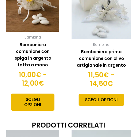
10,00€
11,50€
Le
Le
opzioni
opzion
a
a
possono
posso
12,00€
14,50€
essere
esser
scelte
scelte
Bambina
nella
nella
Bomboniera
Bambina
pagina
pagin
comunione con
Bomboniera prima
del
del
spiga in argento
comunione con olivo
prodotto
prodo
fatta a mano
artigianale in argento
10,00
€
-
11,50
€
-
12,00
€
14,50
€
SCEGLI
SCEGLI OPZIONI
OPZIONI
PRODOTTI CORRELATI
Fascia
Fas
Questo
Quest