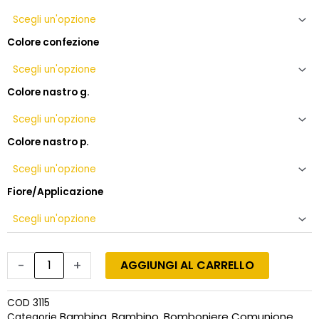
confetti
quantità
Colore confezione
Colore nastro g.
Colore nastro p.
Fiore/Applicazione
-
+
AGGIUNGI AL CARRELLO
COD
3115
Bambina
Bambino
Bomboniere Comunione
Categorie
,
,