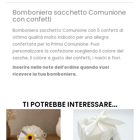
Bomboniera sacchetto Comunione
con confetti
Bomboniera sacchetto Comunione con 5 confetti di
ottima qualità molto indicato per una allegra
confettata per la Prima Comunione. Puoi
personalizzare la confezione scegliendo il colore del
sacche, il colore e gusto dei confetti, i nastri e fiori.
Inserire nelle note dell’ordine quando vuoi
ricevere la tua bomboniera.
TI POTREBBE INTERESSARE...
Fascia
Fascia
Questo
Quest
prodotto
prodo
di
di
ha
ha
prezzo:
prezzo
più
più
da
da
varianti.
variant